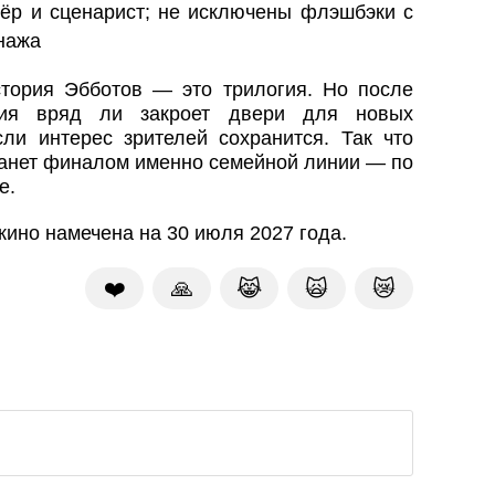
ёр и сценарист; не исключены флэшбэки с
онажа
история Эбботов — это трилогия. Но после
дия вряд ли закроет двери для новых
сли интерес зрителей сохранится. Так что
станет финалом именно семейной линии — по
е.
кино намечена на 30 июля 2027 года.
❤️
🙏
😹
🙀
😿