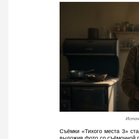
Источ
Съёмки «Тихого места 3» ста
выложив фото со съёмочной 