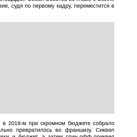
ие, судя по первому кадру, переместится в
 в 2018‑м при скромном бюджете собрало
льно превратилось во франшизу. Сиквел
вки и бюджет, а затем спин‑офф‑приквел