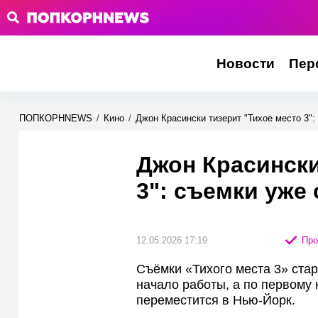
Новости
Пер
ПОПКОРНNEWS
/
Кино
/
Джон Красински тизерит "Тихое место 3":
Джон Красински
3": съемки уже
12.05.2026 17:19
Про
Съёмки «Тихого места 3» ста
начало работы, а по первому к
переместится в Нью‑Йорк.