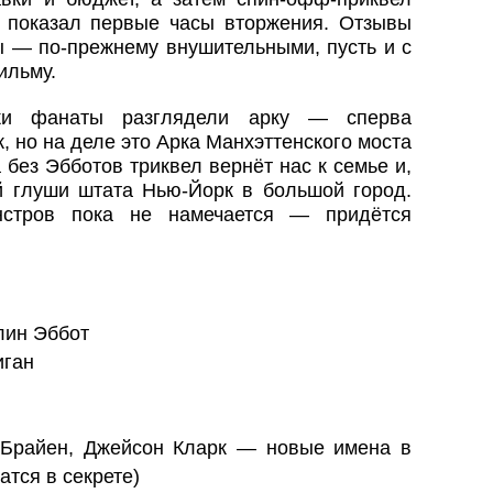
 показал первые часы вторжения. Отзывы
ы — по‑прежнему внушительными, пусть и с
ильму.
ки фанаты разглядели арку — сперва
 но на деле это Арка Манхэттенского моста
без Эбботов триквел вернёт нас к семье и,
ой глуши штата Нью‑Йорк в большой город.
нстров пока не намечается — придётся
лин Эббот
иган
’Брайен, Джейсон Кларк — новые имена в
атся в секрете)