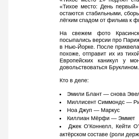
«Тихое место: День первый»
остаются стабильными, сбор
лёгким спадом от фильма к ф
На свежем фото Красинс
посыпались версии про Париж,
в Нью‑Йорке. После приквела 
похоже, отправит их из тих
Европейских каникул у мо
довольствоваться Бруклином.
Кто в деле:
Эмили Блант — снова Эве
Миллисент Симмондс — Р
Ноа Джуп — Маркус
Киллиан Мёрфи — Эммет
Джек О’Коннелл, Кейти О
актёрском составе (роли держ