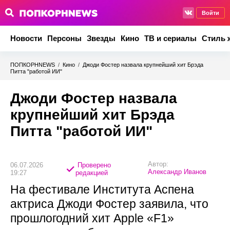
Войти
Новости
Персоны
Звезды
Кино
ТВ и сериалы
Стиль 
ПОПКОРНNEWS
/
Кино
/
Джоди Фостер назвала крупнейший хит Брэда
Питта "работой ИИ"
Джоди Фостер назвала
крупнейший хит Брэда
Питта "работой ИИ"
Автор:
06.07.2026
Проверено
Александр Иванов
19:27
редакцией
На фестивале Института Аспена
актриса Джоди Фостер заявила, что
прошлогодний хит Apple «F1»