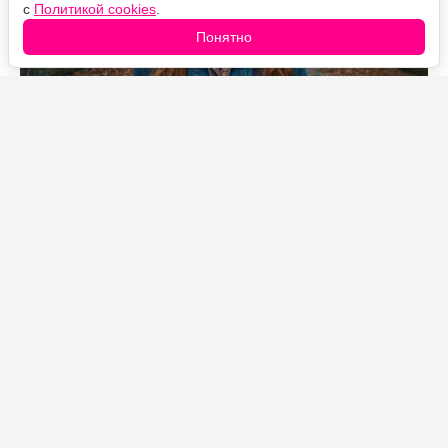
с
Политикой cookies
.
Понятно
Источник фото: Legion-Media
«Человек-паук: Новый день» на стартовом уик-энде
собрал рекордные для франшизы деньги и уже
перешагнул отметку в миллиард долларов по всему
миру. Но за впечатляющими сборами скрывается
сюжетная проблема, которую многие зрители
почувствовали прямо в зале: примерно с середины
фильм словно превращается в другую картину.