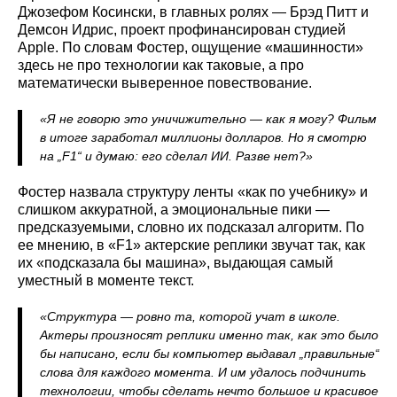
Джозефом Косински, в главных ролях — Брэд Питт и
Демсон Идрис, проект профинансирован студией
Apple. По словам Фостер, ощущение «машинности»
здесь не про технологии как таковые, а про
математически выверенное повествование.
«Я не говорю это уничижительно — как я могу? Фильм
в итоге заработал миллионы долларов. Но я смотрю
на „F1“ и думаю: его сделал ИИ. Разве нет?»
Фостер назвала структуру ленты «как по учебнику» и
слишком аккуратной, а эмоциональные пики —
предсказуемыми, словно их подсказал алгоритм. По
ее мнению, в «F1» актерские реплики звучат так, как
их «подсказала бы машина», выдающая самый
уместный в моменте текст.
«Структура — ровно та, которой учат в школе.
Актеры произносят реплики именно так, как это было
бы написано, если бы компьютер выдавал „правильные“
слова для каждого момента. И им удалось подчинить
технологии, чтобы сделать нечто большое и красивое