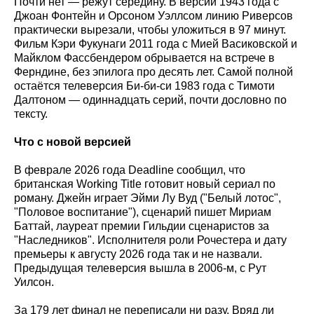
Почти нет — режут середину. В версии 1943 года с
Джоан Фонтейн и Орсоном Уэллсом линию Риверсов
практически вырезали, чтобы уложиться в 97 минут.
Фильм Кэри Фукунаги 2011 года с Мией Васиковской и
Майклом Фассбендером обрывается на встрече в
Ферндине, без эпилога про десять лет. Самой полной
остаётся телеверсия Би-би-си 1983 года с Тимоти
Далтоном — одиннадцать серий, почти дословно по
тексту.
Что с новой версией
В феврале 2026 года Deadline сообщил, что
британская Working Title готовит новый сериал по
роману. Джейн играет Эйми Лу Вуд ("Белый лотос",
"Половое воспитание"), сценарий пишет Мириам
Баттай, лауреат премии Гильдии сценаристов за
"Наследников". Исполнителя роли Рочестера и дату
премьеры к августу 2026 года так и не назвали.
Предыдущая телеверсия вышла в 2006-м, с Рут
Уилсон.
За 179 лет финал не переписали ни разу. Вряд ли