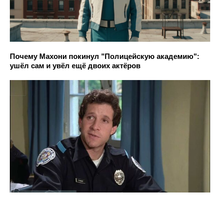
Почему Махони покинул "Полицейскую академию":
ушёл сам и увёл ещё двоих актёров