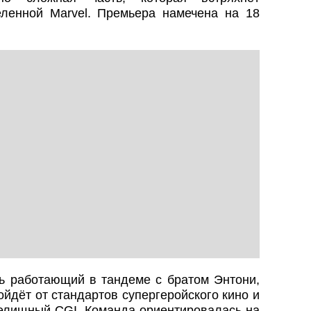
ленной Marvel. Премьера намечена на 18
ь работающий в тандеме с братом Энтони,
тойдёт от стандартов супергеройского кино и
релищный CGI. Команда ориентировалась на