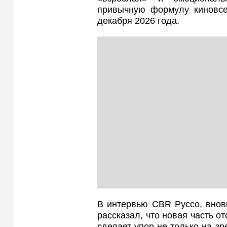
привычную формулу киновсе
декабря 2026 года.
В интервью CBR Руссо, внов
рассказал, что новая часть о
сделает упор не только на з