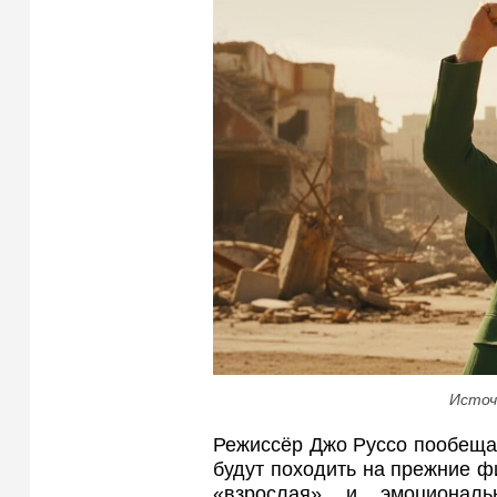
Источ
Режиссёр Джо Руссо пообещал
будут походить на прежние ф
«взрослая» и эмоциональ