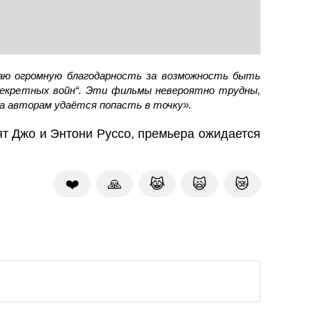
ваю огромную благодарность за возможность быть
Секретных войн“. Эти фильмы невероятно трудны,
да авторам удаётся попасть в точку».
ят Джо и Энтони Руссо, премьера ожидается
❤️
🙏
😹
🙀
😿