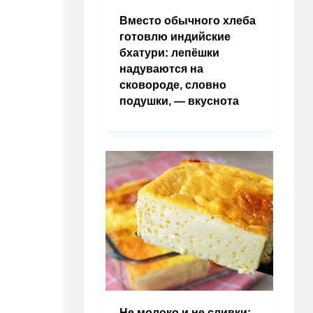
Вместо обычного хлеба
готовлю индийские
бхатури: лепёшки
надуваются на
сковороде, словно
подушки, — вкуснота
Не молоко и не сливки: