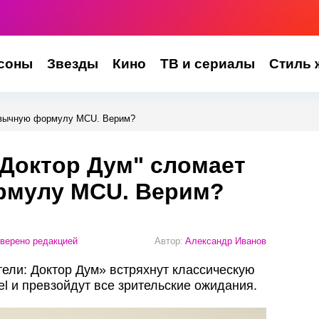
соны
Звезды
Кино
ТВ и сериалы
Стиль 
ривычную формулу MCU. Верим?
"Доктор Дум" сломает
мулу MCU. Верим?
верено редакцией
Автор:
Александр Иванов
тели: Доктор Дум» встряхнут классическую
l и превзойдут все зрительские ожидания.