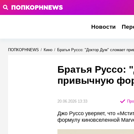
Новости
Пер
ПОПКОРНNEWS
/
Кино
/
Братья Руссо: "Доктор Дум" сломает п
Братья Руссо: 
привычную фор
20.06.2026 13:33
Про
Джо Руссо уверяет, что «Мсти
формулу киновселенной Marve