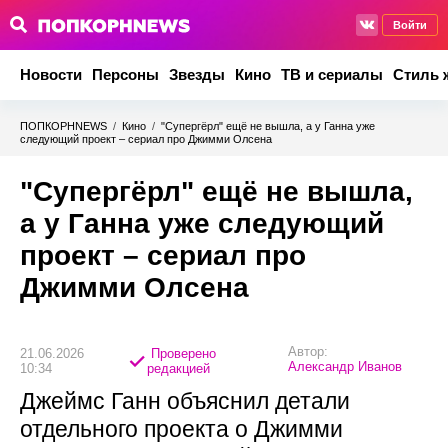
Войти
Новости
Персоны
Звезды
Кино
ТВ и сериалы
Стиль 
ПОПКОРНNEWS
/
Кино
/
"Супергёрл" ещё не вышла, а у Ганна уже
следующий проект – сериал про Джимми Олсена
"Супергёрл" ещё не вышла,
а у Ганна уже следующий
проект – сериал про
Джимми Олсена
Автор:
21.06.2026
Проверено
Александр Иванов
10:34
редакцией
Джеймс Ганн объяснил детали
отдельного проекта о Джимми