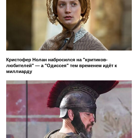
Кристофер Нолан набросился на "критиков-
любителей" — а "Одиссея" тем временем идёт к
миллиарду