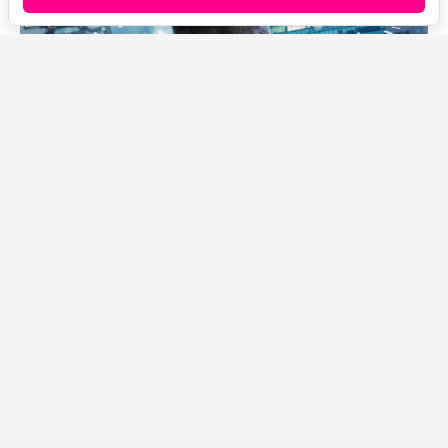
Источник фото: Legion-Media
В одной из сцен фильма «Человек-паук: Новый день»
на экране ненадолго появляется Брюс Бэннер, он же
Халк, в исполнении Марка Руффало. На его рабочем
столе, заваленном всякой всячиной, внимательный
зритель может заметить фотографию Скаара — сына
Халка. Причём тот самый снимок буквально
позаимствован из финала сериала «Женщина-Халк:
Адвокат».