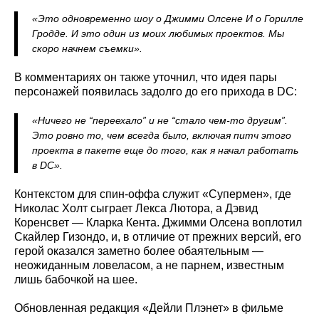
«Это одновременно шоу о Джимми Олсене И о Горилле
Гродде. И это один из моих любимых проектов. Мы
скоро начнем съемки».
В комментариях он также уточнил, что идея пары
персонажей появилась задолго до его прихода в DC:
«Ничего не “переехало” и не “стало чем-то другим”.
Это ровно то, чем всегда было, включая питч этого
проекта в пакете еще до того, как я начал работать
в DC».
Контекстом для спин-оффа служит «Супермен», где
Николас Холт сыграет Лекса Лютора, а Дэвид
Коренсвет — Кларка Кента. Джимми Олсена воплотил
Скайлер Гизондо, и, в отличие от прежних версий, его
герой оказался заметно более обаятельным —
неожиданным ловеласом, а не парнем, известным
лишь бабочкой на шее.
Обновленная редакция «Дейли Плэнет» в фильме