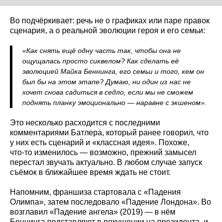
Во подчёркивает: речь не о графиках или паре правок
сценария, а о реальной эволюции героя и его семьи:
«Как снять ещё одну часть так, чтобы она не
ощущалась просто сиквелом? Как сделать её
эволюцией Майка Беннинга, его семьи и того, кем он
был бы на этом этапе? Думаю, ни один из нас не
хочет снова садиться в седло, если мы не сможем
поднять планку эмоционально — наравне с экшеном».
Это несколько расходится с последними
комментариями Батлера, который ранее говорил, что
у них есть сценарий и «классная идея». Похоже,
что‑то изменилось — возможно, прежний замысел
перестал звучать актуально. В любом случае запуск
съёмок в ближайшее время ждать не стоит.
Напомним, франшиза стартовала с «Падения
Олимпа», затем последовало «Падение Лондона». Во
возглавил «Падение ангела» (2019) — в нём
Беннинга подставляют в покушении на президента, и