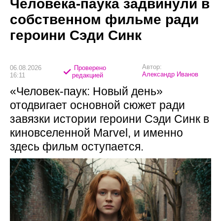
Человека-паука задвинули в
собственном фильме ради
героини Сэди Синк
Автор:
06.08.2026
Проверено
Александр Иванов
16:11
редакцией
«Человек-паук: Новый день»
отодвигает основной сюжет ради
завязки истории героини Сэди Синк в
киновселенной Marvel, и именно
здесь фильм оступается.