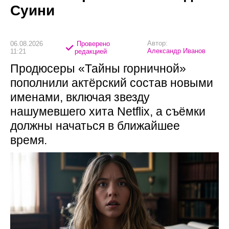
Суини
Автор:
06.08.2026
Проверено
Александр Иванов
11:21
редакцией
Продюсеры «Тайны горничной»
пополнили актёрский состав новыми
именами, включая звезду
нашумевшего хита Netflix, а съёмки
должны начаться в ближайшее
время.