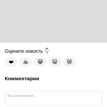
Оцените новость
❤️
🙏
😹
🙀
😿
Комментарии