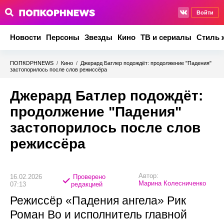
Войти
Новости
Персоны
Звезды
Кино
ТВ и сериалы
Стиль 
ПОПКОРНNEWS
/
Кино
/
Джерард Батлер подождёт: продолжение "Падения"
застопорилось после слов режиссёра
Джерард Батлер подождёт:
продолжение "Падения"
застопорилось после слов
режиссёра
Автор:
16.02.2026
Проверено
Марина Колесниченко
07:13
редакцией
Режиссёр «Падения ангела» Рик
Роман Во и исполнитель главной