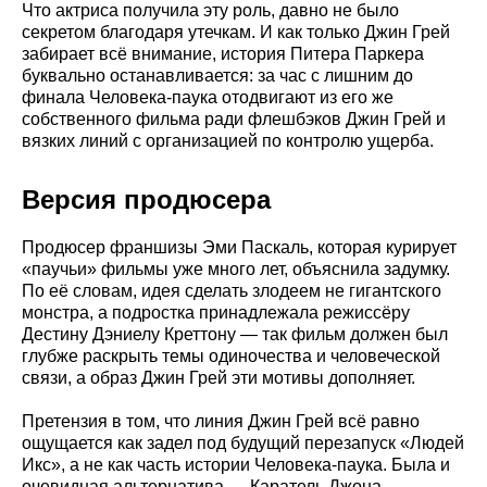
Что актриса получила эту роль, давно не было
секретом благодаря утечкам. И как только Джин Грей
забирает всё внимание, история Питера Паркера
буквально останавливается: за час с лишним до
финала Человека-паука отодвигают из его же
собственного фильма ради флешбэков Джин Грей и
вязких линий с организацией по контролю ущерба.
Версия продюсера
Продюсер франшизы Эми Паскаль, которая курирует
«паучьи» фильмы уже много лет, объяснила задумку.
По её словам, идея сделать злодеем не гигантского
монстра, а подростка принадлежала режиссёру
Дестину Дэниелу Креттону — так фильм должен был
глубже раскрыть темы одиночества и человеческой
связи, а образ Джин Грей эти мотивы дополняет.
Претензия в том, что линия Джин Грей всё равно
ощущается как задел под будущий перезапуск «Людей
Икс», а не как часть истории Человека-паука. Была и
очевидная альтернатива — Каратель Джона