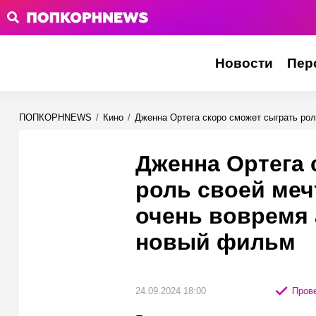
Новости
Пер
ПОПКОРНNEWS
/
Кино
/
Дженна Ортега скоро сможет сыграть ро
Дженна Ортега 
роль своей ме
очень вовремя
новый фильм
24.09.2024 18:00
Прове