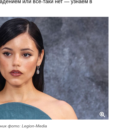
адением или все-таки нет — узнаем в
ник фото: Legion-Media