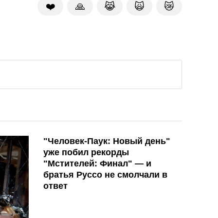
❤️
🙏
😹
🙀
😿
"Человек-Паук: Новый день"
уже побил рекорды
"Мстителей: Финал" — и
братья Руссо не смолчали в
ответ