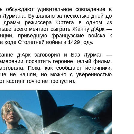
ь обсуждают удивительное совпадение в
 Лурмана. Буквально за несколько дней до
ой драмы режиссера Ортега в одном из
льше всего мечтает сыграть Жанну д’Арк —
нции, приведшую французские войска к
в ходе Столетней войны в 1429 году.
Жанне д’Арк заговорил и Баз Лурман —
амерении посвятить героине целый фильм,
ртовала. Пока, как сообщают источники,
еще не нашли, но можно с уверенностью
от кастинг точно не пропустит.