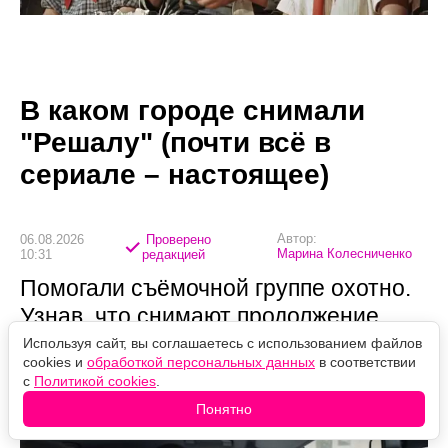
В каком городе снимали
"Решалу" (почти всё в
сериале – настоящее)
Автор:
06.08.2026
Проверено
Марина Колесниченко
10:31
редакцией
Помогали съёмочной группе охотно.
Узнав, что снимают продолжение
"Решалы", людям предлагали
Используя сайт, вы соглашаетесь с использованием файлов
cookies и
обработкой персональных данных
в соответствии
площадки для кастинга — а однажды
с
Политикой cookies
.
дали чартерный самолёт.
Понятно