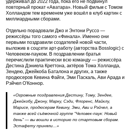
удерживал до 2022 года, пока его не подвинул
повторный прокат «Аватара». Новый фильм с Томом
Холландом тем временем уже вошёл в клуб картин с
миллиардными сборами.
Отдельно порадовали Джо и Энтони Руссо —
режиссёры того самого «Финала». Именно они
первыми поздравили создателей новой части,
выложив в соцсети арт-работу (авторства Bosslogic) с
Человеком-пауком. В поздравлении братья
перечислили практически всю команду — режиссёра
Дестина Дэниела Креттона, актёров Тома Холланда,
Зендею, Джейкоба Баталона и других, а также
продюсеров Кевина Файги, Эми Паскаль, Ави Арада и
Рэйчел О'Коннор.
«Огромные поздравления Дестину, Тому, Зендее,
Джейкобу, Джону, Марку, Сэди, Флоренс, Майклу,
Марисе, продюсерам Кевину, Эми, Ави и Рэйчел, а
также всей съёмочной группе "Человек-паук: Новый
день" — вы вошли в историю по стартовым сборам.
Эстафету приняли…»