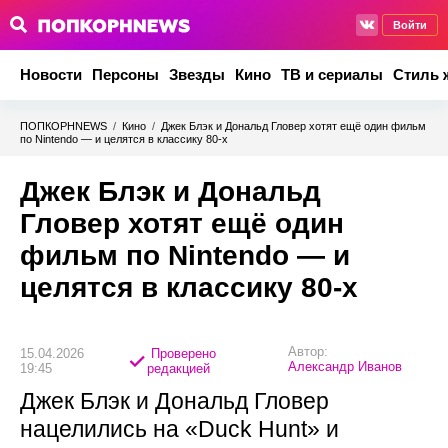
Войти
Новости
Персоны
Звезды
Кино
ТВ и сериалы
Стиль 
ПОПКОРНNEWS
/
Кино
/
Джек Блэк и Дональд Гловер хотят ещё один фильм
по Nintendo — и целятся в классику 80-х
Джек Блэк и Дональд
Гловер хотят ещё один
фильм по Nintendo — и
целятся в классику 80-х
Автор:
15.04.2026
Проверено
Александр Иванов
19:45
редакцией
Джек Блэк и Дональд Гловер
нацелились на «Duck Hunt» и