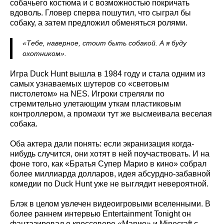
собачьего костюма и с возможностью покричать
вдоволь. Гловер сперва пошутил, что сыграл бы
собаку, а затем предложил обменяться ролями.
«Тебе, наверное, стоит быть собакой. А я буду
охотником».
Игра Duck Hunt вышла в 1984 году и стала одним из
самых узнаваемых шутеров со «световым
пистолетом» на NES. Игроки стреляли по
стремительно улетающим уткам пластиковым
контроллером, а промахи тут же высмеивала веселая
собака.
Оба актера дали понять: если экранизация когда-
нибудь случится, они хотят в ней поучаствовать. И на
фоне того, как «Братья Супер Марио в кино» собрал
более миллиарда долларов, идея абсурдно-забавной
комедии по Duck Hunt уже не выглядит невероятной.
Блэк в целом увлечен видеоигровыми вселенными. В
более раннем интервью Entertainment Tonight он
фантазировал о кроссовере «Марио» и Minecraft с