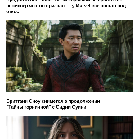
режиссёр честно признал — у Marvel всё пошло под
откос
Бриттани Сноу снимется в продолжении
"Тайны горничной" с Сидни Суини