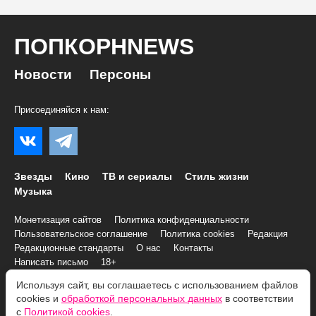
ПОПКОРНNEWS
Новости
Персоны
Присоединяйся к нам:
Звезды
Кино
ТВ и сериалы
Стиль жизни
Музыка
Монетизация сайтов
Политика конфиденциальности
Пользовательское соглашение
Политика cookies
Редакция
Редакционные стандарты
О нас
Контакты
Написать письмо
18+
Используя сайт, вы соглашаетесь с использованием файлов
cookies и
обработкой персональных данных
в соответствии
© 2007–2026 Все права и материалы принадлежат
с
Политикой cookies
.
«ПОПКОРНNEWS»