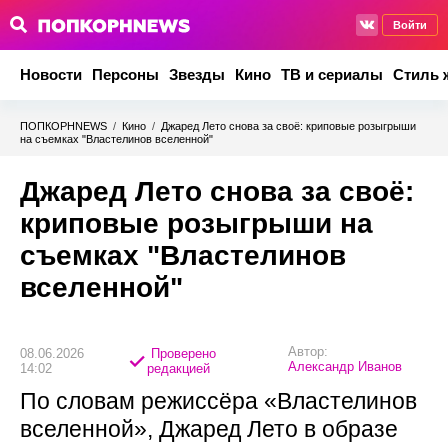
Войти
Новости
Персоны
Звезды
Кино
ТВ и сериалы
Стиль 
ПОПКОРНNEWS
/
Кино
/
Джаред Лето снова за своё: криповые розыгрыши
на съемках "Властелинов вселенной"
Джаред Лето снова за своё:
криповые розыгрыши на
съемках "Властелинов
вселенной"
Автор:
08.06.2026
Проверено
Александр Иванов
14:02
редакцией
По словам режиссёра «Властелинов
вселенной», Джаред Лето в образе