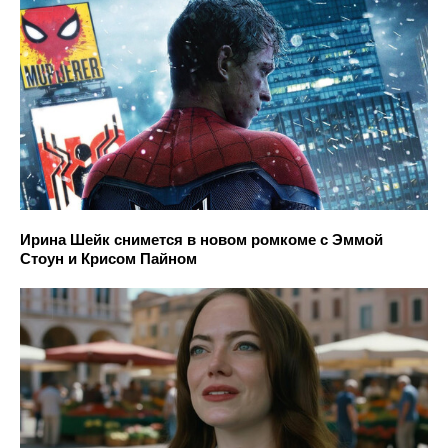
Ирина Шейк снимется в новом ромкоме с Эммой
Стоун и Крисом Пайном