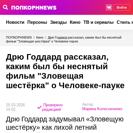
Войти
Новости
Персоны
Звезды
Кино
ТВ и сериалы
Стиль 
ПОПКОРНNEWS
/
Кино
/
Дрю Годдард рассказал, каким был бы неснятый
фильм "Зловещая шестёрка" о Человеке-пауке
Дрю Годдард рассказал,
каким был бы неснятый
фильм "Зловещая
шестёрка" о Человеке-пауке
Автор:
25.03.2026
Проверено
Марина Колесниченко
14:02
редакцией
Дрю Годдард задумывал «Зловещую
шестёрку» как лихой летний