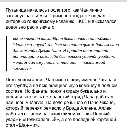
Путаница началась после того, как Чан лично
заглянул на съёмки. Примерно тогда же он дал
интервью гонконгскому изданию HK01 и высказался
довольно расплывчато:
«Моя команда каскадёров была занята на съёмках
"Человека-паука", а я был постановщиком боевых сцен
для команды Джеки Чана. Я пришёл посмотреть
репетиции, и режиссёр был весьма удивлён увидеть
меня. Я дал ему понять, что они — часть моей
команды».
Под словом «они» Чан имел в виду именно Чжана и
его группу, а не всю официальную команду в полном
составе. Но фанаты поняли фразу буквально и
решили, что весь ветеранский отряд Чана работал
над новым Marvel. На деле речь шла о Пэне Чжане,
который перенял ремесло у Брэда Аллена. Аллен
работал с Чаном на таких фильмах, как «Первый
удар» и «Великолепный», а его последней картиной
стал «Шан-Чи».