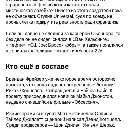
странноватый флешбэк или какая-то новая
мистическая лазейка? Ничего из этого создатели пока
не объясняют. Студия Universal, судя по всему, не
прочь слегка подкрутить реальность ради франшизы.
Если вы давно не следили за карьерой О'Коннора, то
без дела он не сидел: снялся в «Ван Хельсинге»,
«Нефти», «G.I. Joe: Бросок кобры», а также появлялся
в сериалах «Полиция Чикаго» и «Уловка-22».
Кто ещё в составе
Брендан Фрейзер уже некоторое время осторожно
намекал, что снова наденет потрёпанные ботинки
Рика О'Коннелла. Возвращается и Рэйчел Вайс. К
проекту присоединился новичок Майкл Джонстон,
недавно снявшийся в фильме «Обсессия».
Режиссёрами выступят Мэтт Беттинелли-Олпин и
Тайлер Джиллетт, сценарий написал Дэвид Коггшолл.
Среди продюсеров — Шон Дэниел, Уильям Шерак,