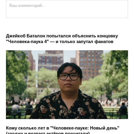
Джейкоб Баталон попытался объяснить концовку
"Человека-паука 4" — и только запутал фанатов
Кому сколько лет в "Человеке-пауке: Новый день"
(заодно и возраст актёров посчитали)