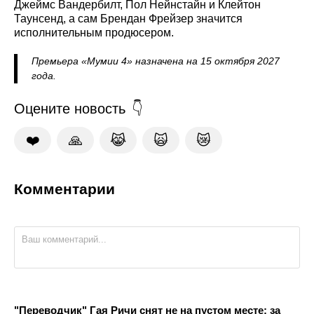
Джеймс Вандербилт, Пол Нейнстайн и Клейтон
Таунсенд, а сам Брендан Фрейзер значится
исполнительным продюсером.
Премьера «Мумии 4» назначена на 15 октября 2027
года.
Оцените новость
❤️
🙏
😹
🙀
😿
Комментарии
"Переводчик" Гая Ричи снят не на пустом месте: за