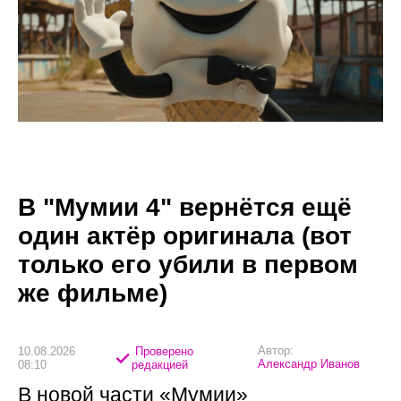
В "Мумии 4" вернётся ещё
один актёр оригинала (вот
только его убили в первом
же фильме)
Автор:
10.08.2026
Проверено
Александр Иванов
08:10
редакцией
В новой части «Мумии»