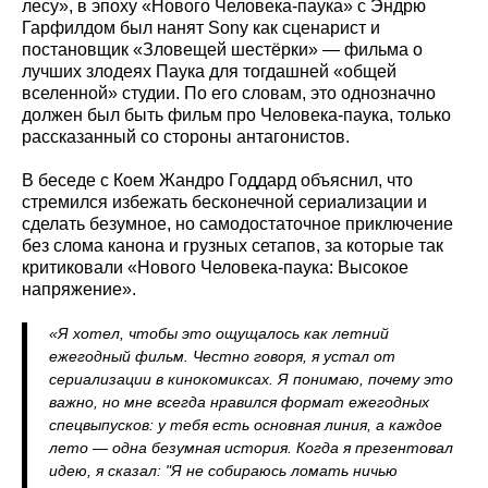
лесу», в эпоху «Нового Человека-паука» с Эндрю
Гарфилдом был нанят Sony как сценарист и
постановщик «Зловещей шестёрки» — фильма о
лучших злодеях Паука для тогдашней «общей
вселенной» студии. По его словам, это однозначно
должен был быть фильм про Человека-паука, только
рассказанный со стороны антагонистов.
В беседе с Коем Жандро Годдард объяснил, что
стремился избежать бесконечной сериализации и
сделать безумное, но самодостаточное приключение
без слома канона и грузных сетапов, за которые так
критиковали «Нового Человека-паука: Высокое
напряжение».
«Я хотел, чтобы это ощущалось как летний
ежегодный фильм. Честно говоря, я устал от
сериализации в кинокомиксах. Я понимаю, почему это
важно, но мне всегда нравился формат ежегодных
спецвыпусков: у тебя есть основная линия, а каждое
лето — одна безумная история. Когда я презентовал
идею, я сказал: "Я не собираюсь ломать ничью