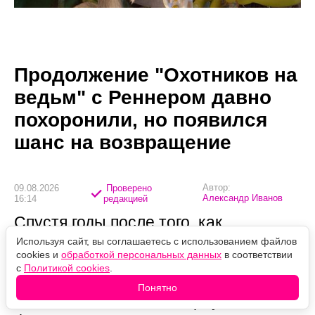
Продолжение "Охотников на
ведьм" с Реннером давно
похоронили, но появился
шанс на возвращение
Автор:
09.08.2026
Проверено
Александр Иванов
16:14
редакцией
Спустя годы после того, как
поклонники поставили крест на
Используя сайт, вы соглашаетесь с использованием файлов
cookies и
обработкой персональных данных
в соответствии
продолжении «Охотников на ведьм»,
с
Политикой cookies
.
режиссёр намекает, что перемены в
Понятно
Paramount способны вернуть