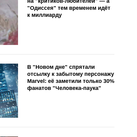
на "критиков-любителей" — а
"Одиссея" тем временем идёт
к миллиарду
В "Новом дне" спрятали
отсылку к забытому персонажу
Marvel: её заметили только 30%
фанатов "Человека-паука"