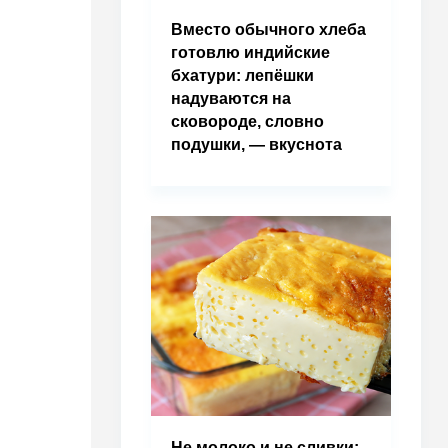
Вместо обычного хлеба
готовлю индийские
бхатури: лепёшки
надуваются на
сковороде, словно
подушки, — вкуснота
Не молоко и не сливки: