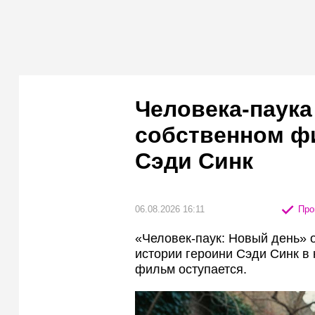
Человека-паука
собственном ф
Сэди Синк
06.08.2026 16:11
Про
«Человек-паук: Новый день» 
истории героини Сэди Синк в 
фильм оступается.