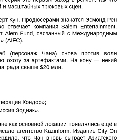
 и масштабных трюковых сцен.
ерт Кун. Продюсерами значатся Эсмонд Рен
о отвечает компания Salem Entertainment.
т Alem Fund, связанный с Международным
 (AIFC).
еб (персонаж Чана) снова против воли
ю охоту за артефактами. На кону — некий
награда свыше $20 млн.
перация Кондор»;
иссия Зодиак».
не как основной локации появлялись ещё в
сало агентство Kazinform. Издание City On
ердило, что Чан вновь сыграет Азиатского