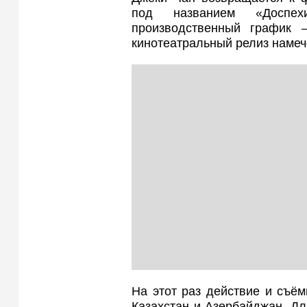
под названием «Доспех
производственный график
кинотеатральный релиз намече
На этот раз действие и съё
Казахстан и Азербайджан. Для