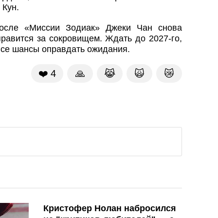
 Кун.
после «Миссии Зодиак» Джеки Чан снова
правится за сокровищем. Ждать до 2027-го,
 все шансы оправдать ожидания.
❤️
4
🙏
😹
🙀
😿
Кристофер Нолан набросился