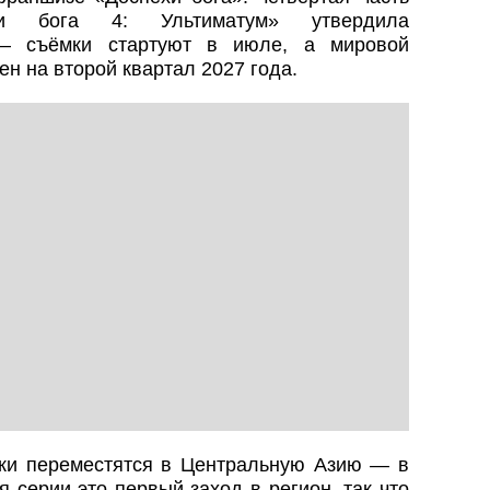
и бога 4: Ультиматум» утвердила
 — съёмки стартуют в июле, а мировой
н на второй квартал 2027 года.
мки переместятся в Центральную Азию — в
 серии это первый заход в регион, так что