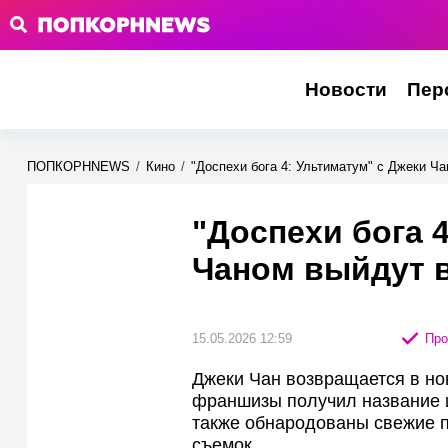
Новости
Пер
ПОПКОРНNEWS
/
Кино
/
"Доспехи бога 4: Ультиматум" с Джеки Ча
"Доспехи бога 
Чаном выйдут в
15.05.2026 12:59
Про
Джеки Чан возвращается в н
франшизы получил название и
также обнародованы свежие п
съемок.