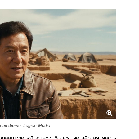
ник фото: Legion-Media
раншизе «Доспехи бога»: четвёртая часть