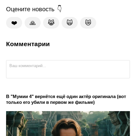
Оцените новость
❤️
🙏
😹
🙀
😿
Комментарии
В "Мумии 4" вернётся ещё один актёр оригинала (вот
только его убили в первом же фильме)