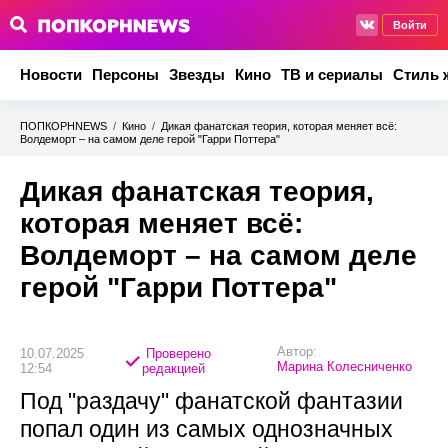
Войти
Новости
Персоны
Звезды
Кино
ТВ и сериалы
Стиль 
ПОПКОРНNEWS
/
Кино
/
Дикая фанатская теория, которая меняет всё:
Волдеморт – на самом деле герой "Гарри Поттера"
Дикая фанатская теория,
которая меняет всё:
Волдеморт – на самом деле
герой "Гарри Поттера"
Автор:
10.07.2025
Проверено
Марина Колесниченко
12:54
редакцией
Под "раздачу" фанатской фантазии
попал один из самых однозначных