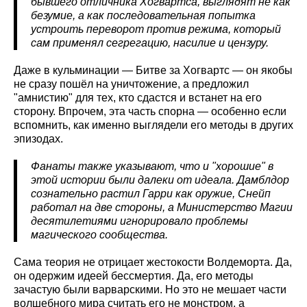
бывшего отличника Хогвартса, выглядят не как
безумие, а как последовательная попытка
устроить переворот против режима, который
сам применял сегрегацию, насилие и цензуру.
Даже в кульминации — Битве за Хогвартс — он якобы
не сразу пошёл на уничтожение, а предложил
"амнистию" для тех, кто сдастся и встанет на его
сторону. Впрочем, эта часть спорна — особенно если
вспомнить, как именно выглядели его методы в других
эпизодах.
Фанаты также указывают, что и "хорошие" в
этой истории были далеки от идеала. Дамблдор
сознательно растил Гарри как оружие, Снейп
работал на две стороны, а Министерство Магии
десятилетиями игнорировало проблемы
магического сообщества.
Сама теория не отрицает жестокости Волдеморта. Да,
он одержим идеей бессмертия. Да, его методы
зачастую были варварскими. Но это не мешает части
волшебного мира считать его не монстром, а