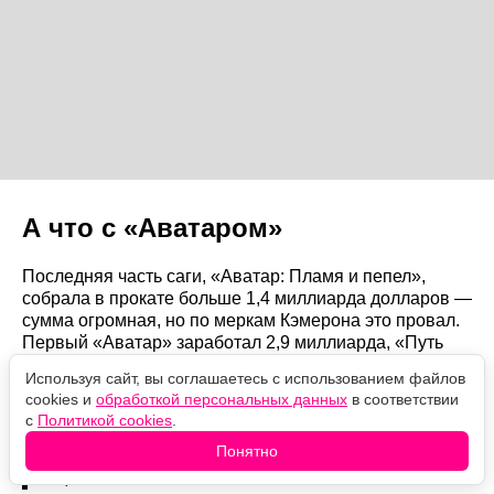
А что с «Аватаром»
Последняя часть саги, «Аватар: Пламя и пепел»,
собрала в прокате больше 1,4 миллиарда долларов —
сумма огромная, но по меркам Кэмерона это провал.
Первый «Аватар» заработал 2,9 миллиарда, «Путь
воды» — 2,3 миллиарда, так что новинка формально
Используя сайт, вы соглашаетесь с использованием файлов
«недотянула».
cookies и
обработкой персональных данных
в соответствии
с
Политикой cookies
.
«Аватар: Пламя и пепел» собрал 1,4 миллиарда
Понятно
долларов и стал самой скромной по кассе частью
серии.