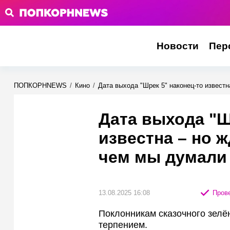
Новости
Пер
ПОПКОРНNEWS
/
Кино
/
Дата выхода "Шрек 5" наконец-то извест
Дата выхода "Ш
известна – но 
чем мы думали
13.08.2025 16:08
Прове
Поклонникам сказочного зелён
терпением.