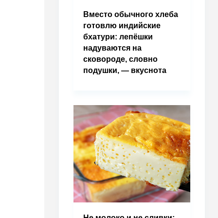
Вместо обычного хлеба
готовлю индийские
бхатури: лепёшки
надуваются на
сковороде, словно
подушки, — вкуснота
Не молоко и не сливки: