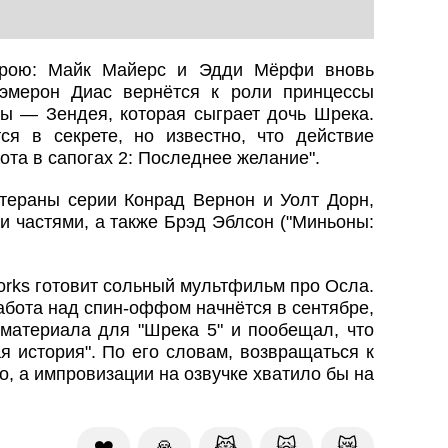
трою: Майк Майерс и Эдди Мёрфи вновь
эмерон Диас вернётся к роли принцессы
 — Зендея, которая сыграет дочь Шрека.
я в секрете, но известно, что действие
ота в сапогах 2: Последнее желание".
тераны серии Конрад Вернон и Уолт Дорн,
 частями, а также Брэд Эблсон ("Миньоны:
rks готовит сольный мультфильм про Осла.
абота над спин-оффом начнётся в сентябре,
 материала для "Шрека 5" и пообещал, что
я история". По его словам, возвращаться к
о, а импровизации на озвучке хватило бы на
❤️
🙏
😹
🙀
😿