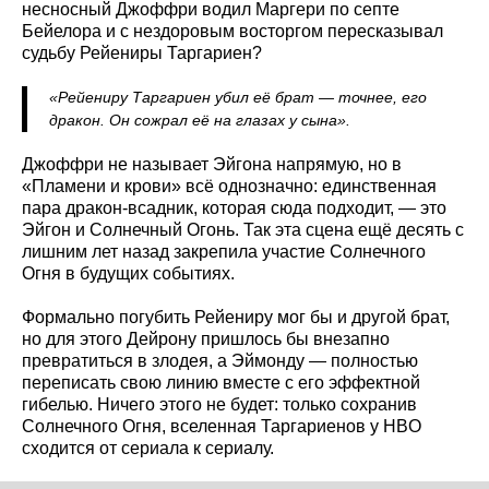
несносный Джоффри водил Маргери по септе
Бейелора и с нездоровым восторгом пересказывал
судьбу Рейениры Таргариен?
«Рейениру Таргариен убил её брат — точнее, его
дракон. Он сожрал её на глазах у сына».
Джоффри не называет Эйгона напрямую, но в
«Пламени и крови» всё однозначно: единственная
пара дракон-всадник, которая сюда подходит, — это
Эйгон и Солнечный Огонь. Так эта сцена ещё десять с
лишним лет назад закрепила участие Солнечного
Огня в будущих событиях.
Формально погубить Рейениру мог бы и другой брат,
но для этого Дейрону пришлось бы внезапно
превратиться в злодея, а Эймонду — полностью
переписать свою линию вместе с его эффектной
гибелью. Ничего этого не будет: только сохранив
Солнечного Огня, вселенная Таргариенов у HBO
сходится от сериала к сериалу.