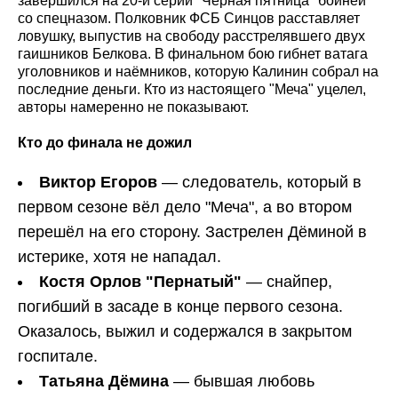
завершился на 20-й серии "Чёрная пятница" бойней
со спецназом. Полковник ФСБ Синцов расставляет
ловушку, выпустив на свободу расстрелявшего двух
гаишников Белкова. В финальном бою гибнет ватага
уголовников и наёмников, которую Калинин собрал на
последние деньги. Кто из настоящего "Меча" уцелел,
авторы намеренно не показывают.
Кто до финала не дожил
Виктор Егоров
— следователь, который в
первом сезоне вёл дело "Меча", а во втором
перешёл на его сторону. Застрелен Дёминой в
истерике, хотя не нападал.
Костя Орлов "Пернатый"
— снайпер,
погибший в засаде в конце первого сезона.
Оказалось, выжил и содержался в закрытом
госпитале.
Татьяна Дёмина
— бывшая любовь