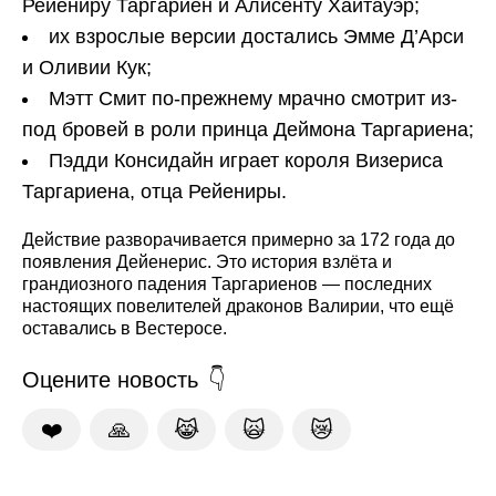
Рейениру Таргариен и Алисенту Хайтауэр;
их взрослые версии достались Эмме Д’Арси
и Оливии Кук;
Мэтт Смит по-прежнему мрачно смотрит из-
под бровей в роли принца Деймона Таргариена;
Пэдди Консидайн играет короля Визериса
Таргариена, отца Рейениры.
Действие разворачивается примерно за 172 года до
появления Дейенерис. Это история взлёта и
грандиозного падения Таргариенов — последних
настоящих повелителей драконов Валирии, что ещё
оставались в Вестеросе.
Оцените новость
❤️
🙏
😹
🙀
😿