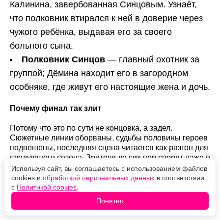
Калинина, завербованная Синцовым. Узнаёт,
что полковник втирался к ней в доверие через
чужого ребёнка, выдавая его за своего
больного сына.
Полковник Синцов
— главный охотник за
группой; Дёмина находит его в загородном
особняке, где живут его настоящие жена и дочь.
Почему финал так злит
Потому что это по сути не концовка, а задел.
Сюжетные линии оборваны, судьбы половины героев
подвешены, последняя сцена читается как разгон для
следующего сезона. Зрители до сих пор спорят даже о
механике финала: одни видят в нём гибель группы,
Используя сайт, вы соглашаетесь с использованием файлов
другие — многоходовку, в которой Калинин подставил
cookies и
обработкой персональных данных
в соответствии
под пули сброд, чтобы вывести своих.
с
Политикой cookies
.
Понятно
Будет ли третий сезон