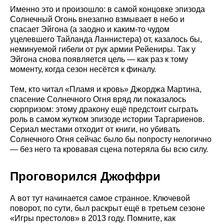
Именно это и произошло: в самой концовке эпизода
Солнечный Огонь внезапно взмывает в небо и
спасает Эйгона (а заодно и каким-то чудом
уцелевшего Тайланда Ланнистера) от, казалось бы,
неминуемой гибели от рук армии Рейениры. Так у
Эйгона снова появляется цель — как раз к тому
моменту, когда сезон несётся к финалу.
Тем, кто читал «Пламя и кровь» Джорджа Мартина,
спасение Солнечного Огня вряд ли показалось
сюрпризом: этому дракону ещё предстоит сыграть
роль в самом жутком эпизоде истории Таргариенов.
Сериал местами отходит от книги, но убивать
Солнечного Огня сейчас было бы попросту нелогично
— без него та кровавая сцена потеряла бы всю силу.
Проговорился Джоффри
А вот тут начинается самое странное. Ключевой
поворот, по сути, был раскрыт ещё в третьем сезоне
«Игры престолов» в 2013 году. Помните, как