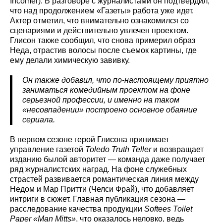
Incomer). В разговоре с журналистами он подтвердил,
что над продолжением «Газеты» работа уже идет.
Актер отметил, что внимательно ознакомился со
сценариями и действительно увлечен проектом.
Глисон также сообщил, что снова примерил образ
Неда, отрастив волосы после съемок картины, где
ему делали химическую завивку.
Он также добавил, что по-настоящему приятно
заниматься комедийным проектом на фоне
серьезной профессии, и именно на таком
«несовпадении» построено основное обаяние
сериала.
В первом сезоне герой Глисона принимает
управление газетой
Toledo Truth Teller
и возвращает
изданию былой авторитет — команда даже получает
ряд журналистских наград. На фоне служебных
страстей развивается романтическая линия между
Недом и Мар Притти (Челси Фрай), что добавляет
интриги в сюжет. Главная публикация сезона —
расследование качества продукции
Softees Toilet
Paper «Man Mitts»
, что оказалось неловко, ведь