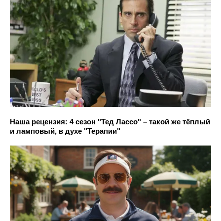
Наша рецензия: 4 сезон "Тед Лассо" – такой же тёплый
и ламповый, в духе "Терапии"