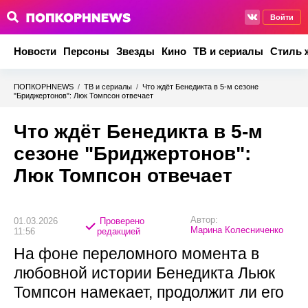
Войти
Новости
Персоны
Звезды
Кино
ТВ и сериалы
Стиль 
ПОПКОРНNEWS
/
ТВ и сериалы
/
Что ждёт Бенедикта в 5-м сезоне
"Бриджертонов": Люк Томпсон отвечает
Что ждёт Бенедикта в 5-м
сезоне "Бриджертонов":
Люк Томпсон отвечает
Автор:
01.03.2026
Проверено
Марина Колесниченко
11:56
редакцией
На фоне переломного момента в
любовной истории Бенедикта Льюк
Томпсон намекает, продолжит ли его