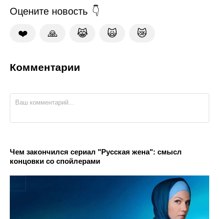
Оцените новость
❤️
🙏
😹
🙀
😿
Комментарии
Чем закончился сериал "Русская жена": смысл
концовки со спойлерами