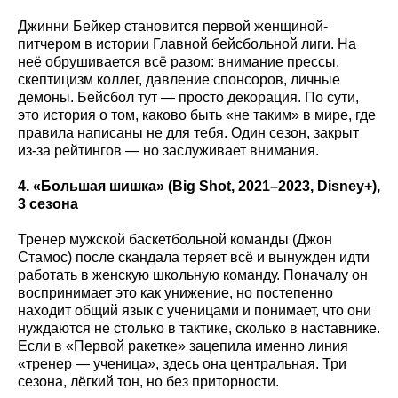
Джинни Бейкер становится первой женщиной-
питчером в истории Главной бейсбольной лиги. На
неё обрушивается всё разом: внимание прессы,
скептицизм коллег, давление спонсоров, личные
демоны. Бейсбол тут — просто декорация. По сути,
это история о том, каково быть «не таким» в мире, где
правила написаны не для тебя. Один сезон, закрыт
из-за рейтингов — но заслуживает внимания.
4. «Большая шишка» (Big
Shot
, 2021–2023, Disney
+),
3 сезона
Тренер мужской баскетбольной команды (Джон
Стамос) после скандала теряет всё и вынужден идти
работать в женскую школьную команду. Поначалу он
воспринимает это как унижение, но постепенно
находит общий язык с ученицами и понимает, что они
нуждаются не столько в тактике, сколько в наставнике.
Если в «Первой ракетке» зацепила именно линия
«тренер — ученица», здесь она центральная. Три
сезона, лёгкий тон, но без приторности.