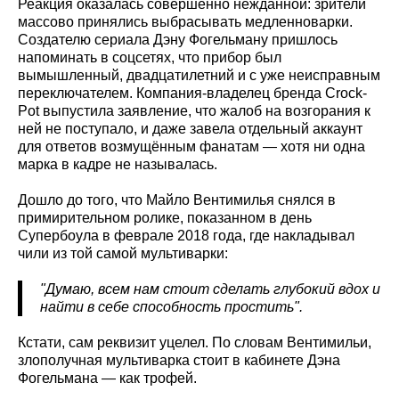
Реакция оказалась совершенно нежданной: зрители
массово принялись выбрасывать медленноварки.
Создателю сериала Дэну Фогельману пришлось
напоминать в соцсетях, что прибор был
вымышленный, двадцатилетний и с уже неисправным
переключателем. Компания-владелец бренда Crock-
Pot выпустила заявление, что жалоб на возгорания к
ней не поступало, и даже завела отдельный аккаунт
для ответов возмущённым фанатам — хотя ни одна
марка в кадре не называлась.
Дошло до того, что Майло Вентимилья снялся в
примирительном ролике, показанном в день
Супербоула в феврале 2018 года, где накладывал
чили из той самой мультиварки:
"Думаю, всем нам стоит сделать глубокий вдох и
найти в себе способность простить".
Кстати, сам реквизит уцелел. По словам Вентимильи,
злополучная мультиварка стоит в кабинете Дэна
Фогельмана — как трофей.