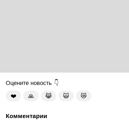
Оцените новость
❤️
🙏
😹
🙀
😿
Комментарии