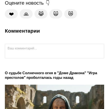
Оцените новость
❤️
🙏
😹
🙀
😿
Комментарии
О судьбе Солнечного огня в "Доме Дракона" "Игра
престолов" проболталась годы назад