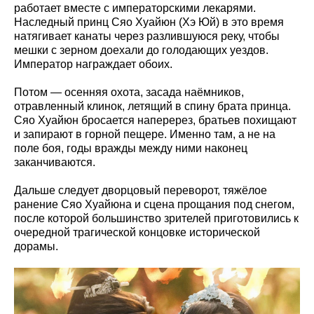
работает вместе с императорскими лекарями.
Наследный принц Сяо Хуайюн (Хэ Юй) в это время
натягивает канаты через разлившуюся реку, чтобы
мешки с зерном доехали до голодающих уездов.
Император награждает обоих.
Потом — осенняя охота, засада наёмников,
отравленный клинок, летящий в спину брата принца.
Сяо Хуайюн бросается наперерез, братьев похищают
и запирают в горной пещере. Именно там, а не на
поле боя, годы вражды между ними наконец
заканчиваются.
Дальше следует дворцовый переворот, тяжёлое
ранение Сяо Хуайюна и сцена прощания под снегом,
после которой большинство зрителей приготовились к
очередной трагической концовке исторической
дорамы.