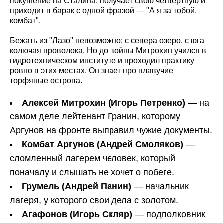
покушение на Сталина, получает свою четвертную и
приходит в барак с одной фразой — "А я за тобой,
комбат".
Бежать из "Лазо" невозможно: с севера озеро, с юга
колючая проволока. Но до войны Митрохин учился в
гидротехническом институте и проходил практику
ровно в этих местах. Он знает про плавучие
торфяные острова.
Алексей Митрохин (Игорь Петренко)
— на
самом деле лейтенант Гранин, которому
Аргунов на фронте выправил чужие документы.
Комбат Аргунов (Андрей Смоляков)
—
сломленный лагерем человек, который
поначалу и слышать не хочет о побеге.
Грумель (Андрей Панин)
— начальник
лагеря, у которого свои дела с золотом.
Агафонов (Игорь Скляр)
— подполковник