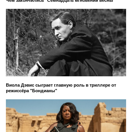
Чем закончились "Семнадцать мгновений весны"
Виола Дэвис сыграет главную роль в триллере от
режиссёра "Бондианы"