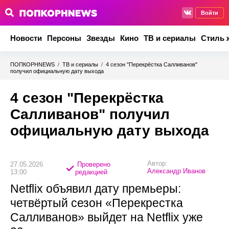
Войти
Новости
Персоны
Звезды
Кино
ТВ и сериалы
Стиль 
ПОПКОРНNEWS
/
ТВ и сериалы
/
4 сезон "Перекрёстка Салливанов"
получил официальную дату выхода
4 сезон "Перекрёстка
Салливанов" получил
официальную дату выхода
Автор:
27.05.2026
Проверено
Александр Иванов
13:00
редакцией
Netflix объявил дату премьеры:
четвёртый сезон «Перекрестка
Салливанов» выйдет на Netflix уже