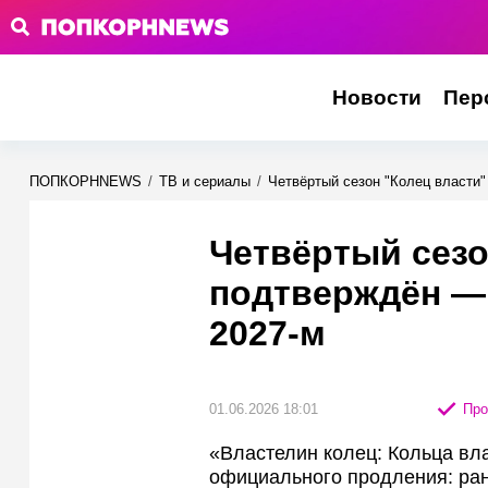
Новости
Пер
ПОПКОРНNEWS
/
ТВ и сериалы
/
Четвёртый сезон "Колец власти
Четвёртый сезо
подтверждён —
2027-м
01.06.2026 18:01
Про
«Властелин колец: Кольца вла
официального продления: ранн