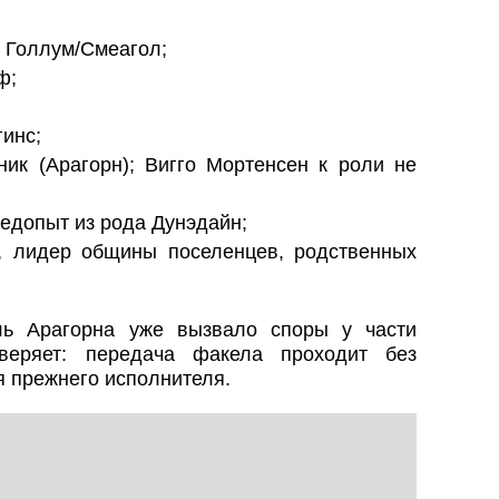
 Голлум/Смеагол;
ф;
инс;
к (Арагорн); Вигго Мортенсен к роли не
едопыт из рода Дунэдайн;
, лидер общины поселенцев, родственных
ль Арагорна уже вызвало споры у части
веряет: передача факела проходит без
я прежнего исполнителя.