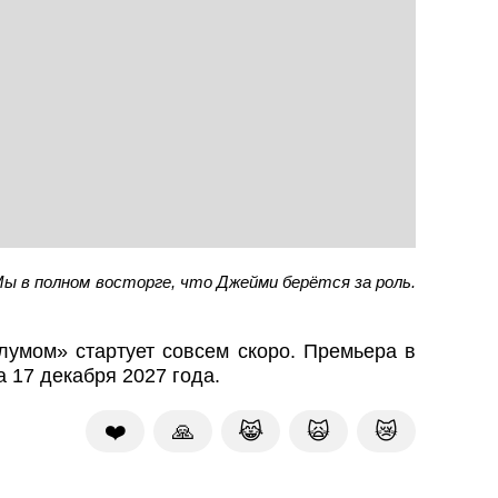
Мы в полном восторге, что Джейми берётся за роль.
лумом» стартует совсем скоро. Премьера в
 17 декабря 2027 года.
❤️
🙏
😹
🙀
😿