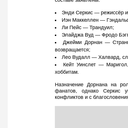
составе заявлены:
Энди Серкис — режиссёр и
Иэн Маккеллен — Гэндаль
Ли Пейс — Трандуил;
Элайджа Вуд — Фродо Бэгг
Джейми Дорнан — Странни
возвращается;
Лео Вудалл — Халвард, сл
Кейт Уинслет — Маригол
хоббитам.
Назначение Дорнана на ро
фанатов, однако Серкис у
конфликтов и с благословени