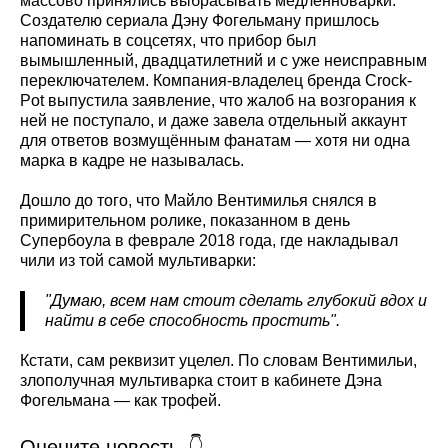
массово принялись выбрасывать медленноварки.
Создателю сериала Дэну Фогельману пришлось
напоминать в соцсетях, что прибор был
вымышленный, двадцатилетний и с уже неисправным
переключателем. Компания-владелец бренда Crock-
Pot выпустила заявление, что жалоб на возгорания к
ней не поступало, и даже завела отдельный аккаунт
для ответов возмущённым фанатам — хотя ни одна
марка в кадре не называлась.
Дошло до того, что Майло Вентимилья снялся в
примирительном ролике, показанном в день
Супербоула в феврале 2018 года, где накладывал
чили из той самой мультиварки:
"Думаю, всем нам стоит сделать глубокий вдох и
найти в себе способность простить".
Кстати, сам реквизит уцелел. По словам Вентимильи,
злополучная мультиварка стоит в кабинете Дэна
Фогельмана — как трофей.
Оцените новость