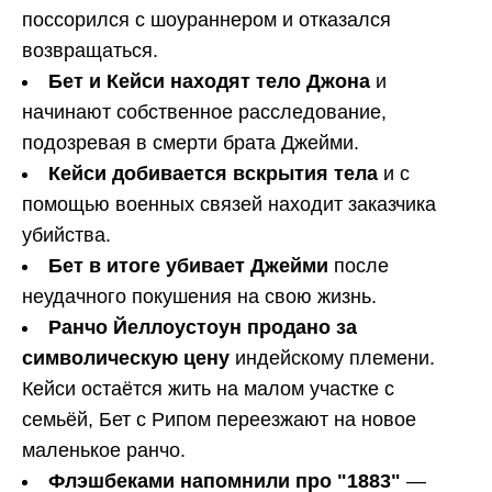
поссорился с шоураннером и отказался
возвращаться.
Бет и Кейси находят тело Джона
и
начинают собственное расследование,
подозревая в смерти брата Джейми.
Кейси добивается вскрытия тела
и с
помощью военных связей находит заказчика
убийства.
Бет в итоге убивает Джейми
после
неудачного покушения на свою жизнь.
Ранчо Йеллоустоун продано за
символическую цену
индейскому племени.
Кейси остаётся жить на малом участке с
семьёй, Бет с Рипом переезжают на новое
маленькое ранчо.
Флэшбеками напомнили про "1883"
—