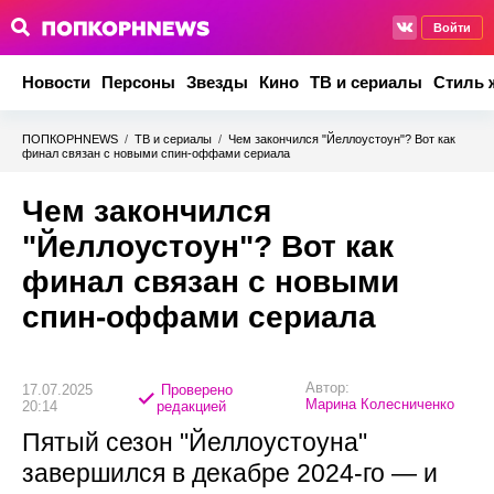
Войти
Новости
Персоны
Звезды
Кино
ТВ и сериалы
Стиль 
ПОПКОРНNEWS
/
ТВ и сериалы
/
Чем закончился "Йеллоустоун"? Вот как
финал связан с новыми спин-оффами сериала
Чем закончился
"Йеллоустоун"? Вот как
финал связан с новыми
спин-оффами сериала
Автор:
17.07.2025
Проверено
Марина Колесниченко
20:14
редакцией
Пятый сезон "Йеллоустоуна"
завершился в декабре 2024-го — и