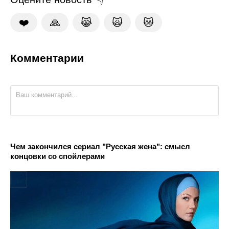
❤️
🙏
😹
🙀
😿
Комментарии
Чем закончился сериал "Русская жена": смысл
концовки со спойлерами