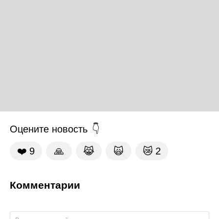
Оцените новость
❤️
9
🙏
😹
🙀
😿
2
Комментарии