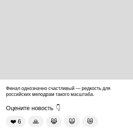
Финал однозначно счастливый — редкость для
российских мелодрам такого масштаба.
Оцените новость
❤️
6
🙏
😹
🙀
😿