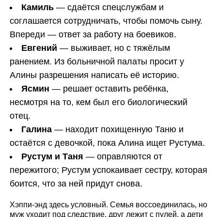
Камиль
— сдаётся спецслужбам и
соглашается сотрудничать, чтобы помочь сыну.
Впереди — ответ за работу на боевиков.
Евгений
— выживает, но с тяжёлым
ранением. Из больничной палаты просит у
Алины разрешения написать её историю.
Ясмин
— решает оставить ребёнка,
несмотря на то, кем был его биологический
отец.
Галина
— находит похищенную Таню и
остаётся с девочкой, пока Алина ищет Рустума.
Рустум и Таня
— оправляются от
пережитого; Рустум успокаивает сестру, которая
боится, что за ней придут снова.
Хэппи-энд здесь условный. Семья воссоединилась, но
муж уходит под следствие, друг лежит с пулей, а дети