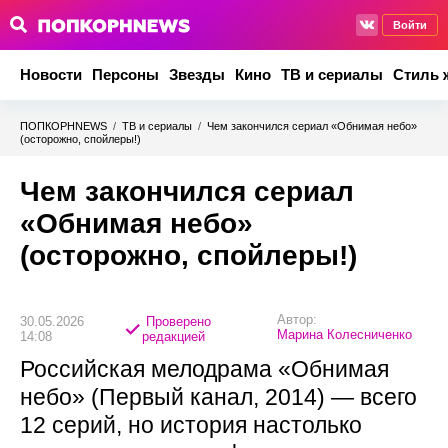
Войти
Новости
Персоны
Звезды
Кино
ТВ и сериалы
Стиль 
ПОПКОРНNEWS
/
ТВ и сериалы
/
Чем закончился сериал «Обнимая небо»
(осторожно, спойлеры!)
Чем закончился сериал
«Обнимая небо»
(осторожно, спойлеры!)
Автор:
30.05.2026
Проверено
Марина Колесниченко
14:08
редакцией
Российская мелодрама «Обнимая
небо» (Первый канал, 2014) — всего
12 серий, но история настолько