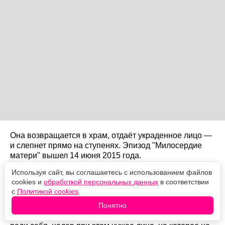
Она возвращается в храм, отдаёт украденное лицо —
и слепнет прямо на ступенях. Эпизод "Милосердие
матери" вышел 14 июня 2015 года.
Используя сайт, вы соглашаетесь с использованием файлов
Почему именно слепота
cookies и
обработкой персональных данных
в соответствии
с
Политикой cookies
.
Логика ордена железная: Безликий — не судья, а
орудие. Он не выбирает жертв, не убивает ради денег,
Понятно
мести или собственного удовольствия. Арья убила