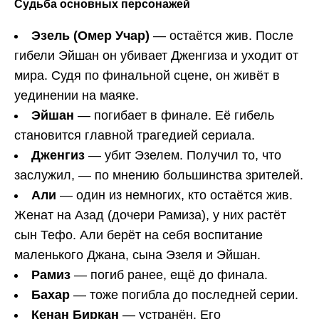
Судьба основных персонажей
Эзель (Омер Учар)
— остаётся жив. После
гибели Эйшан он убивает Дженгиза и уходит от
мира. Судя по финальной сцене, он живёт в
уединении на маяке.
Эйшан
— погибает в финале. Её гибель
становится главной трагедией сериала.
Дженгиз
— убит Эзелем. Получил то, что
заслужил, — по мнению большинства зрителей.
Али
— один из немногих, кто остаётся жив.
Женат на Азад (дочери Рамиза), у них растёт
сын Тефо. Али берёт на себя воспитание
маленького Джана, сына Эзеля и Эйшан.
Рамиз
— погиб ранее, ещё до финала.
Бахар
— тоже погибла до последней серии.
Кенан Биркан
— устранён. Его