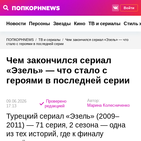
Войти
Новости
Персоны
Звезды
Кино
ТВ и сериалы
Стиль 
ПОПКОРНNEWS
/
ТВ и сериалы
/
Чем закончился сериал «Эзель» — что
стало с героями в последней серии
Чем закончился сериал
«Эзель» — что стало с
героями в последней серии
Автор:
09.06.2026
Проверено
Марина Колесниченко
17:13
редакцией
Турецкий сериал «Эзель» (2009–
2011) — 71 серия, 2 сезона — одна
из тех историй, где к финалу