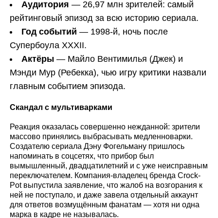
Аудитория
— 26,97 млн зрителей: самый
рейтинговый эпизод за всю историю сериала.
Год событий
— 1998-й, ночь после
Супербоула XXXII.
Актёры
— Майло Вентимилья (Джек) и
Мэнди Мур (Ребекка), чью игру критики назвали
главным событием эпизода.
Скандал с мультиварками
Реакция оказалась совершенно нежданной: зрители
массово принялись выбрасывать медленноварки.
Создателю сериала Дэну Фогельману пришлось
напоминать в соцсетях, что прибор был
вымышленный, двадцатилетний и с уже неисправным
переключателем. Компания-владелец бренда Crock-
Pot выпустила заявление, что жалоб на возгорания к
ней не поступало, и даже завела отдельный аккаунт
для ответов возмущённым фанатам — хотя ни одна
марка в кадре не называлась.