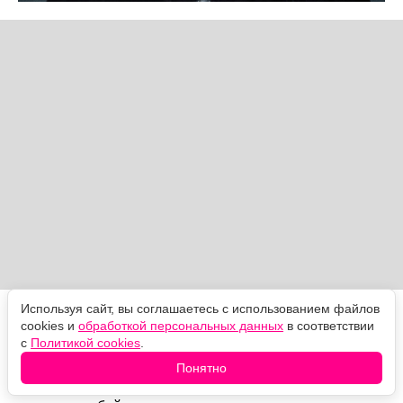
Используя сайт, вы соглашаетесь с использованием файлов
Дальше вступают Эринии. Их ярость находит
cookies и
обработкой персональных данных
в соответствии
проводника в Лайте Холл, уверенной, что Морфей
с
Политикой cookies
.
виноват в исчезновении её сына, и разносит Царство
Понятно
снов в клочья, убивая его давних обитателей. Морфей
не сопротивляется. Он вызывает Эриний сам, просит