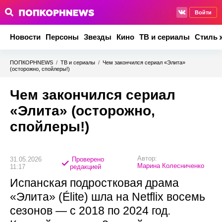
Войти
Новости
Персоны
Звезды
Кино
ТВ и сериалы
Стиль 
ПОПКОРНNEWS
/
ТВ и сериалы
/
Чем закончился сериал «Элита»
(осторожно, спойлеры!)
Чем закончился сериал
«Элита» (осторожно,
спойлеры!)
Автор:
31.05.2026
Проверено
Марина Колесниченко
11:17
редакцией
Испанская подростковая драма
«Элита» (Élite) шла на Netflix восемь
сезонов — с 2018 по 2024 год.