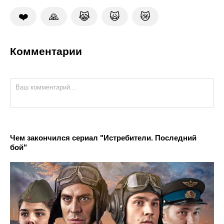
❤️
🙏
😹
🙀
😿
Комментарии
Чем закончился сериал "Истребители. Последний
бой"