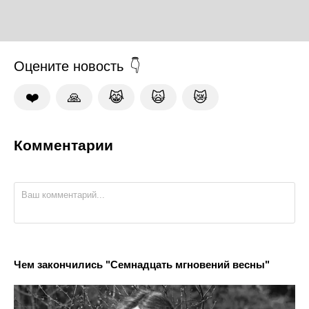
Оцените новость
❤️
🙏
😹
🙀
😿
Комментарии
Чем закончились "Семнадцать мгновений весны"