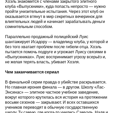
Хоэль знакомится с членами закрытого элитного
клуба «Выпускники», куда попасть непросто — нужно
пройти унизительные испытания. Через этот клуб он
оказывается втянут в мир секретных вечеринок для
влиятельных людей и начинает зарабатывать деньги
сомнительным способом.
Параллельно продажный полицейский Луис
шантажирует Исадору — владелицу клуба, у которой и
без того хватает проблем после гибели отца. Хоэль
пытается помочь подруге и угрожает Луису связями в
«Выпускниках». Луис воспринимает угрозу всерьёз и,
не желая терять власть, убивает Хоэля.
Чем заканчивается сериал
В финальной серии правда о убийстве раскрывается.
Но главная ирония финала — в другом. Школу «Лас-
Энсинас» — элитное частное учебное заведение,
вокруг которого крутилась вся история на протяжении
восьми сезонов — закрывают. И всех оставшихся
учеников переводят в обычную государственную
школу. Ту самую, где когда-то учились Самуэль, Надя и