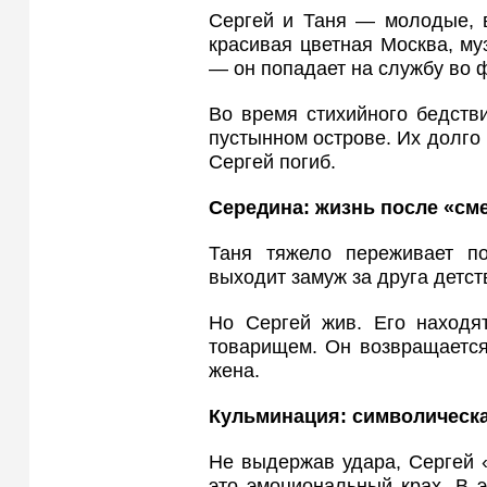
Сергей и Таня — молодые, 
красивая цветная Москва, му
— он попадает на службу во ф
Во время стихийного бедств
пустынном острове. Их долго 
Сергей погиб.
Середина: жизнь после «см
Таня тяжело переживает по
выходит замуж за друга детст
Но Сергей жив. Его находя
товарищем. Он возвращается
жена.
Кульминация: символическ
Не выдержав удара, Сергей 
это эмоциональный крах. В 