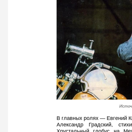
Источ
В главных ролях — Евгений К
Александр Градский, сти
Хрустальный глобус на Ме