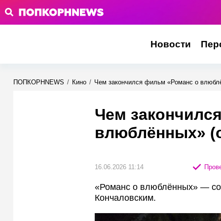
Новости
Пер
ПОПКОРНNEWS
/
Кино
/
Чем закончился фильм «Романс о влюблё
Чем закончилс
влюблённых» (
16.06.2026 11:14
Прове
«Романс о влюблённых» — со
Кончаловским.