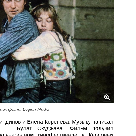
ник фото: Legion-Media
индинов и Елена Коренева. Музыку написал
хи — Булат Окуджава. Фильм получил
ждународном кинофестивале в Карловых