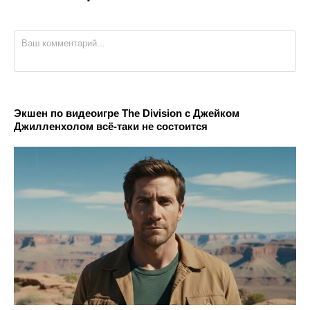
Экшен по видеоигре The Division с Джейком
Джилленхолом всё-таки не состоится