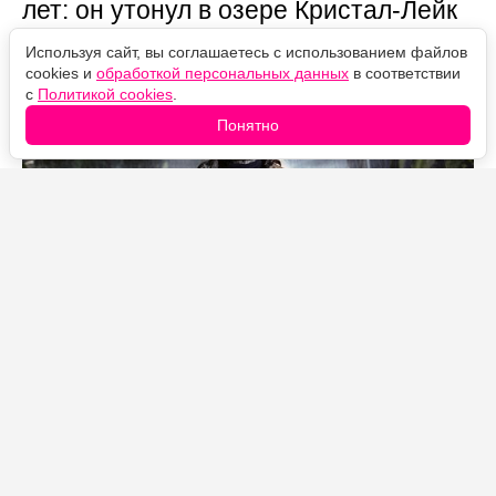
лет: он утонул в озере Кристал-Лейк
в 1957 году. Убийцей франшизы он
Используя сайт, вы соглашаетесь с использованием файлов
становится только во второй части.
cookies и
обработкой персональных данных
в соответствии
с
Политикой cookies
.
Понятно
Источник фото: Legion-Media
Что происходит в первом фильме