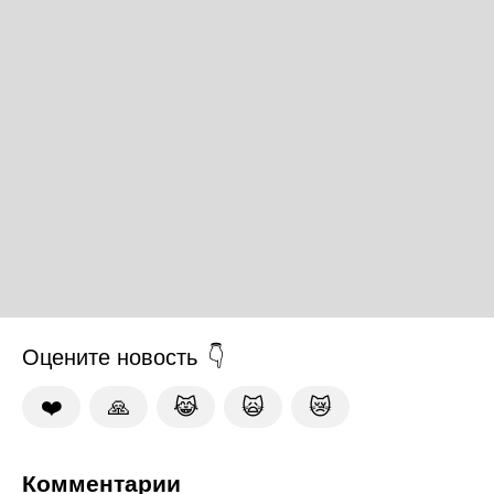
Оцените новость
❤️
🙏
😹
🙀
😿
Комментарии