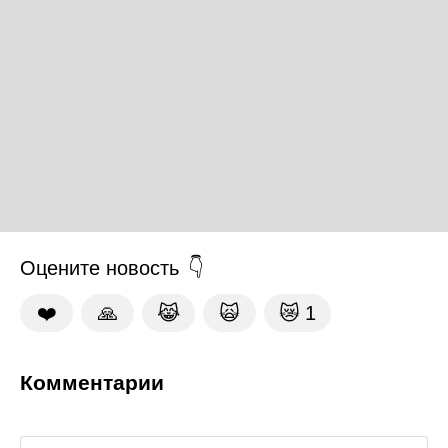
Оцените новость
❤️
🙏
😹
🙀
😿
1
Комментарии