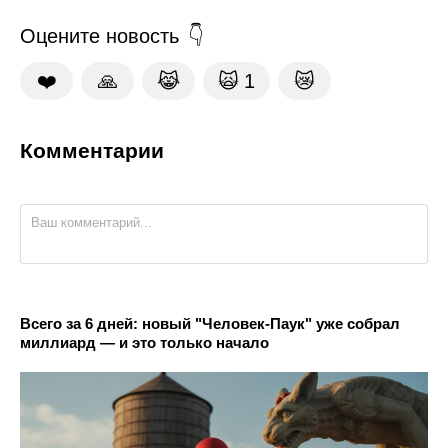
Оцените новость
❤️
🙏
😹
🙀
1
😿
Комментарии
Всего за 6 дней: новый "Человек-Паук" уже собрал
миллиард — и это только начало