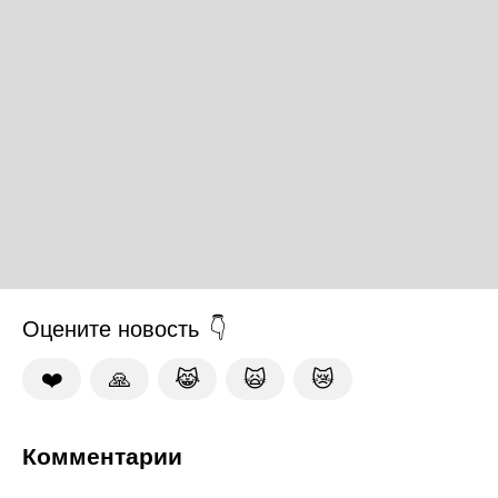
Оцените новость
❤️
🙏
😹
🙀
😿
Комментарии