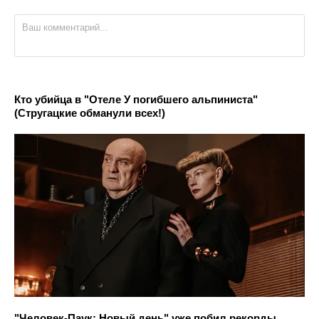
Кто убийца в "Отеле У погибшего альпиниста"
(Стругацкие обманули всех!)
"Человек-Паук: Новый день" уже побил рекорды