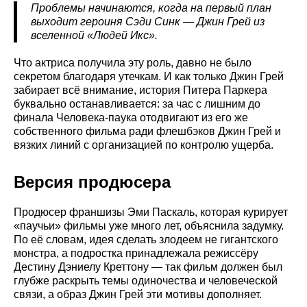
Проблемы начинаются, когда на первый план
выходит героиня Сэди Синк — Джин Грей из
вселенной «Людей Икс».
Что актриса получила эту роль, давно не было
секретом благодаря утечкам. И как только Джин Грей
забирает всё внимание, история Питера Паркера
буквально останавливается: за час с лишним до
финала Человека-паука отодвигают из его же
собственного фильма ради флешбэков Джин Грей и
вязких линий с организацией по контролю ущерба.
Версия продюсера
Продюсер франшизы Эми Паскаль, которая курирует
«паучьи» фильмы уже много лет, объяснила задумку.
По её словам, идея сделать злодеем не гигантского
монстра, а подростка принадлежала режиссёру
Дестину Дэниелу Креттону — так фильм должен был
глубже раскрыть темы одиночества и человеческой
связи, а образ Джин Грей эти мотивы дополняет.