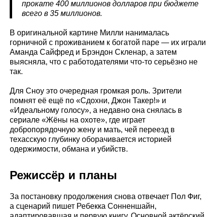
прокате 400 миллионов долларов при бюджете
всего в 35 миллионов.
В оригинальной картине Милли нанималась
горничной с проживанием к богатой паре — их играли
Аманда Сайфред и Брэндон Скленар, а затем
выясняла, что с работодателями что-то серьёзно не
так.
Для Сноу это очередная громкая роль. Зрители
помнят её ещё по «Сдохни, Джон Такер!» и
«Идеальному голосу», а недавно она снялась в
сериале «Жёны на охоте», где играет
добропорядочную жену и мать, чей переезд в
техасскую глубинку оборачивается историей
одержимости, обмана и убийств.
Режиссёр и планы
За постановку продолжения снова отвечает Пол Фиг,
а сценарий пишет Ребекка Сонненшайн,
адаптировавшая и первую книгу. Основной актёрский