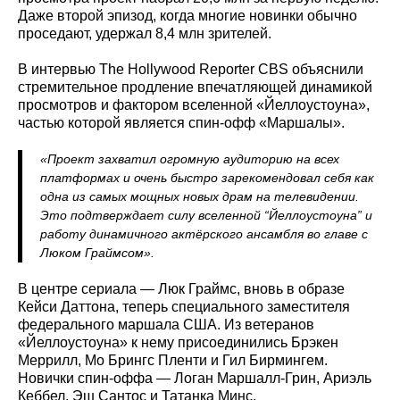
Даже второй эпизод, когда многие новинки обычно
проседают, удержал 8,4 млн зрителей.
В интервью The Hollywood Reporter CBS объяснили
стремительное продление впечатляющей динамикой
просмотров и фактором вселенной «Йеллоустоуна»,
частью которой является спин-офф «Маршалы».
«Проект захватил огромную аудиторию на всех
платформах и очень быстро зарекомендовал себя как
одна из самых мощных новых драм на телевидении.
Это подтверждает силу вселенной “Йеллоустоуна” и
работу динамичного актёрского ансамбля во главе с
Люком Граймсом».
В центре сериала — Люк Граймс, вновь в образе
Кейси Даттона, теперь специального заместителя
федерального маршала США. Из ветеранов
«Йеллоустоуна» к нему присоединились Брэкен
Меррилл, Мо Брингс Пленти и Гил Бирмингем.
Новички спин-оффа — Логан Маршалл-Грин, Ариэль
Кеббел, Эш Сантос и Татанка Минс.