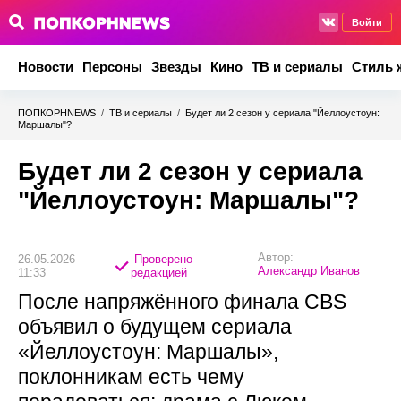
Войти
Новости
Персоны
Звезды
Кино
ТВ и сериалы
Стиль 
ПОПКОРНNEWS
/
ТВ и сериалы
/
Будет ли 2 сезон у сериала "Йеллоустоун:
Маршалы"?
Будет ли 2 сезон у сериала
"Йеллоустоун: Маршалы"?
Автор:
26.05.2026
Проверено
Александр Иванов
11:33
редакцией
После напряжённого финала CBS
объявил о будущем сериала
«Йеллоустоун: Маршалы»,
поклонникам есть чему