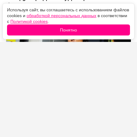
финал устроен так, что половину
Используя сайт, вы соглашаетесь с использованием файлов
смысла легко пропустить.
cookies и
обработкой персональных данных
в соответствии
с
Политикой cookies
.
Понятно
Источник фото: Legion-Media
Дальше — спойлеры.