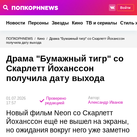
Войти
Новости
Персоны
Звезды
Кино
ТВ и сериалы
Стиль 
ПОПКОРНNEWS
/
Кино
/
Драма "Бумажный тигр" со Скарлетт Йоханссон
получила дату выхода
Драма "Бумажный тигр" со
Скарлетт Йоханссон
получила дату выхода
Автор:
01.07.2026
Проверено
Александр Иванов
17:57
редакцией
Новый фильм Neon со Скарлетт
Йоханссон ещё не вышел на экраны,
но ожидания вокруг него уже заметно