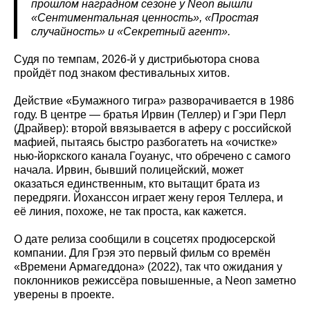
прошлом наградном сезоне у Neon вышли
«Сентиментальная ценность», «Простая
случайность» и «Секретный агент».
Судя по темпам, 2026-й у дистрибьютора снова
пройдёт под знаком фестивальных хитов.
Действие «Бумажного тигра» разворачивается в 1986
году. В центре — братья Ирвин (Теллер) и Гэри Перл
(Драйвер): второй ввязывается в аферу с российской
мафией, пытаясь быстро разбогатеть на «очистке»
нью-йоркского канала Гоуанус, что обречено с самого
начала. Ирвин, бывший полицейский, может
оказаться единственным, кто вытащит брата из
передряги. Йоханссон играет жену героя Теллера, и
её линия, похоже, не так проста, как кажется.
О дате релиза сообщили в соцсетях продюсерской
компании. Для Грэя это первый фильм со времён
«Времени Армагеддона» (2022), так что ожидания у
поклонников режиссёра повышенные, а Neon заметно
уверены в проекте.