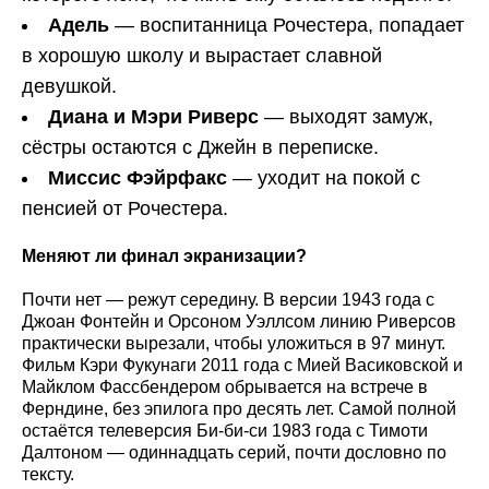
Адель
— воспитанница Рочестера, попадает
в хорошую школу и вырастает славной
девушкой.
Диана и Мэри Риверс
— выходят замуж,
сёстры остаются с Джейн в переписке.
Миссис Фэйрфакс
— уходит на покой с
пенсией от Рочестера.
Меняют ли финал экранизации?
Почти нет — режут середину. В версии 1943 года с
Джоан Фонтейн и Орсоном Уэллсом линию Риверсов
практически вырезали, чтобы уложиться в 97 минут.
Фильм Кэри Фукунаги 2011 года с Мией Васиковской и
Майклом Фассбендером обрывается на встрече в
Ферндине, без эпилога про десять лет. Самой полной
остаётся телеверсия Би-би-си 1983 года с Тимоти
Далтоном — одиннадцать серий, почти дословно по
тексту.