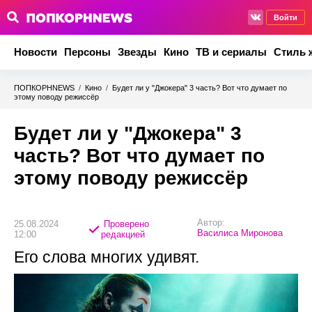
Войти
Новости
Персоны
Звезды
Кино
ТВ и сериалы
Стиль 
ПОПКОРНNEWS
/
Кино
/
Будет ли у "Джокера" 3 часть? Вот что думает по
этому поводу режиссёр
Будет ли у "Джокера" 3
часть? Вот что думает по
этому поводу режиссёр
Автор:
25.08.2024
Проверено
Василиса Миронова
12:00
редакцией
Его слова многих удивят.