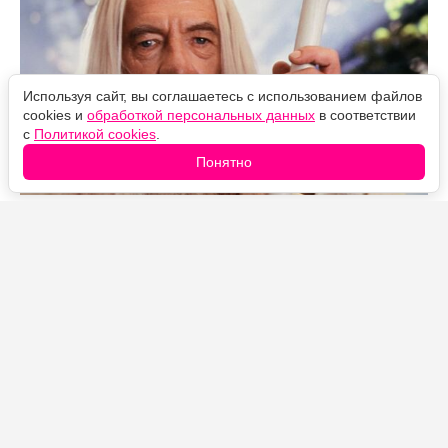
Используя сайт, вы соглашаетесь с использованием файлов
cookies и
обработкой персональных данных
в соответствии
с
Политикой cookies
.
Понятно
Источник фото: Legion-Media
В "Кольцах власти" он появляется примерно на две
тысячи лет раньше срока. При этом за два сезона
Галадриэль и Гэндальф не встретились ни разу: у них
нет ни одной общей сцены. Третий сезон выходит 11
ноября 2026 года.