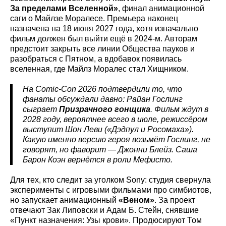
За пределами Вселенной»
, финал анимационной
саги о Майлзе Моралесе. Премьера наконец
назначена на 18 июня 2027 года, хотя изначально
фильм должен был выйти ещё в 2024-м. Авторам
предстоит закрыть все линии Общества пауков и
разобраться с Пятном, а вдобавок появилась
вселенная, где Майлз Моралес стал Хищником.
На Comic-Con 2026 подтвердили то, что
фанаты обсуждали давно: Райан Гослинг
сыграет
Призрачного гонщика
. Фильм ждут в
2028 году, вероятнее всего в июле, режиссёром
выступит Шон Леви («Дэдпул и Росомаха»).
Какую именно версию героя возьмёт Гослинг, не
говорят, но фаворит — Джонни Блейз. Саша
Барон Коэн вернётся в роли Мефисто.
Для тех, кто следит за уголком Sony: студия свернула
эксперименты с игровыми фильмами про симбиотов,
но запускает анимационный
«Веном»
. За проект
отвечают Зак Липовски и Адам Б. Стейн, снявшие
«Пункт назначения: Узы крови». Продюсируют Том