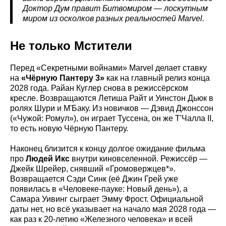
Доктор Дум правит Битвомиром — лоскутным
миром из осколков разных реальностей Marvel.
Не только Мстители
Перед «Секретными войнами» Marvel делает ставку
на
«Чёрную Пантеру 3»
как на главный релиз конца
2028 года. Райан Куглер снова в режиссёрском
кресле. Возвращаются Летиша Райт и Уинстон Дьюк в
ролях Шури и М'Баку. Из новичков — Дэвид Джонссон
(«Чужой: Ромул»), он играет Туссена, он же Т'Чалла II,
то есть новую Чёрную Пантеру.
Наконец близится к концу долгое ожидание фильма
про
Людей Икс
внутри киновселенной. Режиссёр —
Джейк Шрейер, снявший «Громовержцев*».
Возвращается Сэди Синк (её Джин Грей уже
появилась в «Человеке-пауке: Новый день»), а
Самара Уивинг сыграет Эмму Фрост. Официальной
даты нет, но всё указывает на начало мая 2028 года —
как раз к 20-летию «Железного человека» и всей