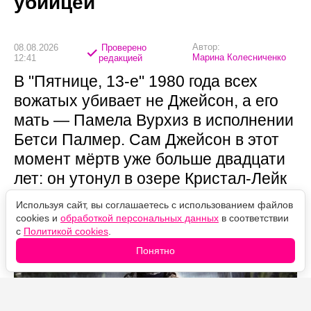
убийцей
Автор:
08.08.2026
Проверено
Марина Колесниченко
12:41
редакцией
В "Пятнице, 13-е" 1980 года всех
вожатых убивает не Джейсон, а его
мать — Памела Вурхиз в исполнении
Бетси Палмер. Сам Джейсон в этот
момент мёртв уже больше двадцати
лет: он утонул в озере Кристал-Лейк
в 1957 году. Убийцей франшизы он
Используя сайт, вы соглашаетесь с использованием файлов
становится только во второй части.
cookies и
обработкой персональных данных
в соответствии
с
Политикой cookies
.
Понятно