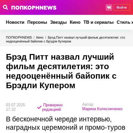
Войти
Новости
Персоны
Звезды
Кино
ТВ и сериалы
Стиль 
ПОПКОРНNEWS
/
Кино
/
Брэд Питт назвал лучший фильм десятилетия: это
недооценённый байопик с Брэдли Купером
Брэд Питт назвал лучший
фильм десятилетия: это
недооценённый байопик с
Брэдли Купером
Автор:
03.07.2025
Проверено
Марина Колесниченко
17:10
редакцией
В бесконечной череде интервью,
наградных церемоний и промо-туров