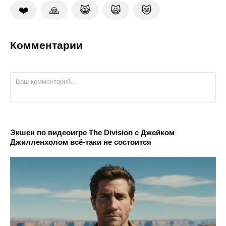
❤️
🙏
😹
🙀
😿
Комментарии
Экшен по видеоигре The Division с Джейком
Джилленхолом всё-таки не состоится