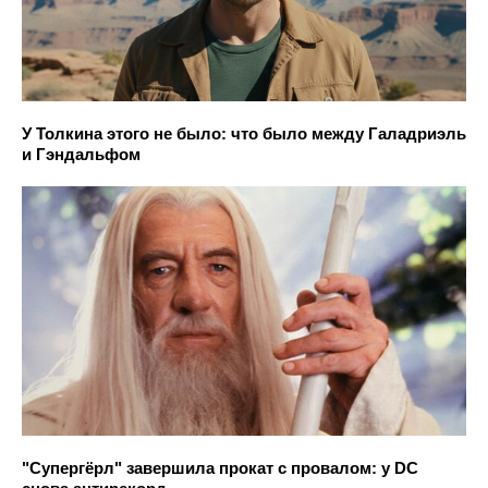
У Толкина этого не было: что было между Галадриэль
и Гэндальфом
"Супергёрл" завершила прокат с провалом: у DC