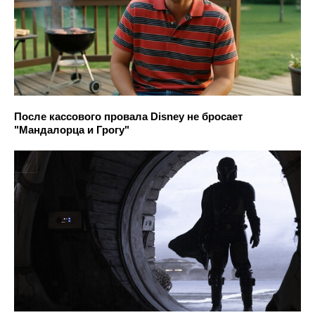
После кассового провала Disney не бросает
"Мандалорца и Грогу"