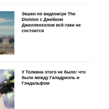
Экшен по видеоигре The
Division с Джейком
Джилленхолом всё-таки не
состоится
У Толкина этого не было: что
было между Галадриэль и
Гэндальфом