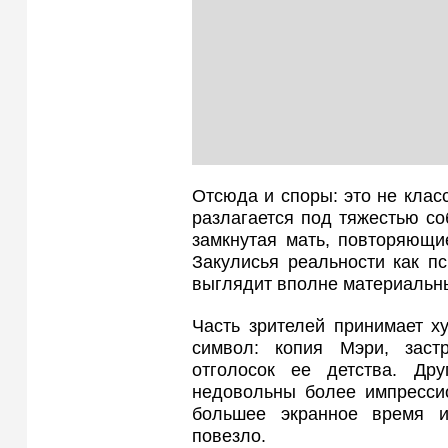
Отсюда и споры: это не клас
разлагается под тяжестью с
замкнутая мать, повторяющи
Закулисья реальности как п
выглядит вполне материальн
Часть зрителей принимает х
символ: копия Мэри, зас
отголосок ее детства. Дру
недовольны более импрессио
большее экранное время и
повезло.