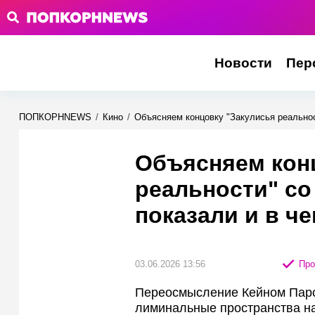
Новости
Пер
ПОПКОРНNEWS
/
Кино
/
Объясняем концовку "Закулисья реальнос
Объясняем кон
реальности" со
показали и в ч
03.06.2026 13:56
Про
Переосмысление Кейном Парс
лиминальные пространства на