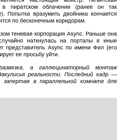
является настоящий монстр: гигантская
 в пиратском облачении (ранее он так
). Попытка вразумить двойника кончается
ится по бесконечным коридорам.
азом теневая корпорация Async. Раньше она
случайно наткнулась на порталы в иные
т представитель Async по имени Фил (его
ирует ее просьбу уйти.
азвязка, а галлюцинаторный монтаж
Закулисья реальности. Последний кадр —
, запертая в параллельной комнате для