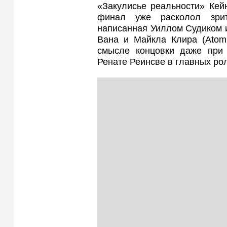
«Закулисье реальности» Кей
финал уже расколол зрит
написанная Уиллом Судиком 
Вана и Майкла Клира (Atomi
смысле концовки даже при
Ренате Реинсве в главных ро