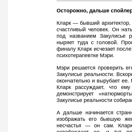
Осторожно, дальше спойле
Кларк — бывший архитектор,
счастливый человек. Он нат
под названием Закулисье р
ныряет туда с головой. Про
финалу Кларк исчезает после 
психотерапевтке Мэри.
Мэри решается проверить его
Закулисье реальности. Вско
окончательно и вырубает ее. 
Кларк рассуждает, что ем
демонстрирует «натюрморт
Закулисье реальности собирае
А дальше начинается странн
изображать его бывшую жен
несчастья — он сам. Кларк