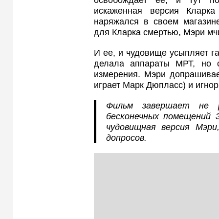
освобождает ее, и тут по
искаженная версия Кларка
наряжался в своем магазине
для Кларка смертью, Мэри мч
И ее, и чудовище усыпляет г
делала аппараты МРТ, но 
измерения. Мэри допрашивае
играет Марк Дюпласс) и игнор
Фильм завершает не р
бесконечных помещений 
чудовищная версия Мэри
допросов.