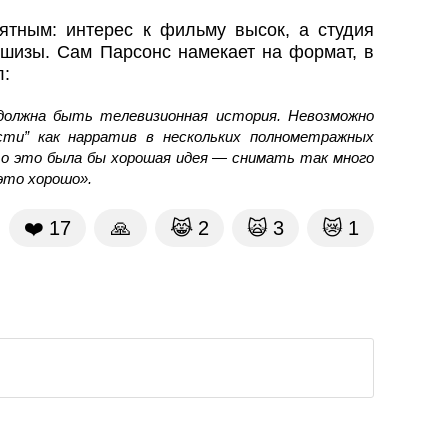
тным: интерес к фильму высок, а студия
изы. Сам Парсонс намекает на формат, в
л:
 должна быть телевизионная история. Невозможно
ости” как нарратив в нескольких полнометражных
то это была бы хорошая идея — снимать так много
это хорошо».
❤️
17
🙏
😹
2
🙀
3
😿
1