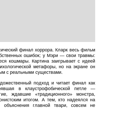
сический финал хоррора. Кларк весь фильм
обственных ошибок; у Мэри — свои травмы:
еся кошмары. Картина заигрывает с идеей
сихологической метафоры, но на экране он
ым с реальными существами.
удожественный подход и читает финал как
трявшая в клаустрофобической петле —
гие, ждавшие «традиционного» монстра,
нистским итогом. А тем, кто надеялся на
 объяснения главной твари, совсем не