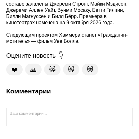
составе заявлены Джереми Стронг, Майки Мэдисон,
Джереми Аллен Уайт, Вунми Мосаку, Бетти Гилпин,
Билли Магнуссен и Билл Бёрр. Премьера в
кинотеатрах намечена на 9 октября 2026 года.
Следующим проектом Хаммера станет «Гражданин-
мститель» — фильм Уве Болла.
Оцените новость
❤️
🙏
😹
🙀
😿
Комментарии