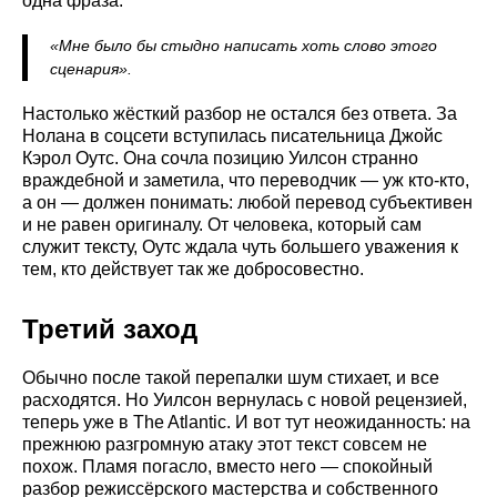
одна фраза:
«Мне было бы стыдно написать хоть слово этого
сценария».
Настолько жёсткий разбор не остался без ответа. За
Нолана в соцсети вступилась писательница Джойс
Кэрол Оутс. Она сочла позицию Уилсон странно
враждебной и заметила, что переводчик — уж кто-кто,
а он — должен понимать: любой перевод субъективен
и не равен оригиналу. От человека, который сам
служит тексту, Оутс ждала чуть большего уважения к
тем, кто действует так же добросовестно.
Третий заход
Обычно после такой перепалки шум стихает, и все
расходятся. Но Уилсон вернулась с новой рецензией,
теперь уже в The Atlantic. И вот тут неожиданность: на
прежнюю разгромную атаку этот текст совсем не
похож. Пламя погасло, вместо него — спокойный
разбор режиссёрского мастерства и собственного