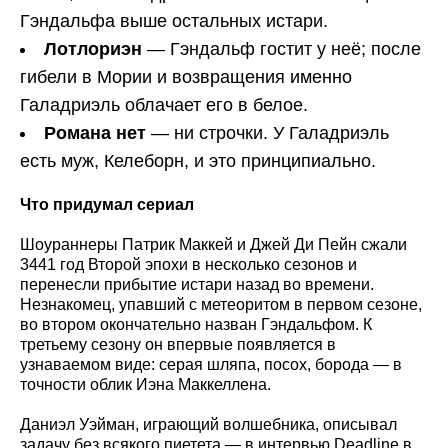
Гэндальфа выше остальных истари.
Лотлориэн
— Гэндальф гостит у неё; после
гибели в Мории и возвращения именно
Галадриэль облачает его в белое.
Романа нет
— ни строчки. У Галадриэль
есть муж, Келеборн, и это принципиально.
Что придумал сериал
Шоураннеры Патрик Маккей и Джей Ди Пейн сжали
3441 год Второй эпохи в несколько сезонов и
перенесли прибытие истари назад во времени.
Незнакомец, упавший с метеоритом в первом сезоне,
во втором окончательно назван Гэндальфом. К
третьему сезону он впервые появляется в
узнаваемом виде: серая шляпа, посох, борода — в
точности облик Иэна Маккеллена.
Даниэл Уэйман, играющий волшебника, описывал
задачу без всякого пиетета — в интервью Deadline в