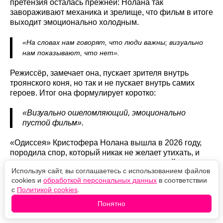
претензия осталась прежней: Нолана так
завораживают механика и зрелище, что фильм в итоге
выходит эмоционально холодным.
«На словах нам говорят, что люди важны; визуально
нам показывают, что нет».
Режиссёр, замечает она, пускает зрителя внутрь
троянского коня, но так и не пускает внутрь самих
героев. Итог она формулирует коротко:
«Визуально ошеломляющий, эмоционально
пустой фильм».
«Одиссея» Кристофера Нолана вышла в 2026 году,
породила спор, который никак не желает утихать, и
тем не менее продолжает покорять мировой прокат.
Используя сайт, вы соглашаетесь с использованием файлов
cookies и
обработкой персональных данных
в соответствии
Оцените новость
с
Политикой cookies
.
Понятно
❤️
🙏
😹
🙀
😿