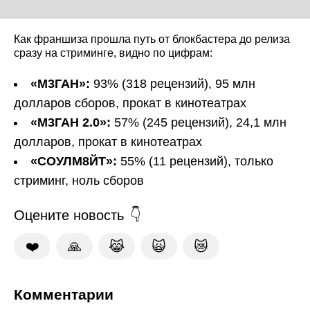
Как франшиза прошла путь от блокбастера до релиза
сразу на стриминге, видно по цифрам:
«М3ГАН»:
93% (318 рецензий), 95 млн
долларов сборов, прокат в кинотеатрах
«М3ГАН 2.0»:
57% (245 рецензий), 24,1 млн
долларов, прокат в кинотеатрах
«СОУЛМ8ЙТ»:
55% (11 рецензий), только
стриминг, ноль сборов
Оцените новость
❤️
🙏
😹
🙀
😿
Комментарии