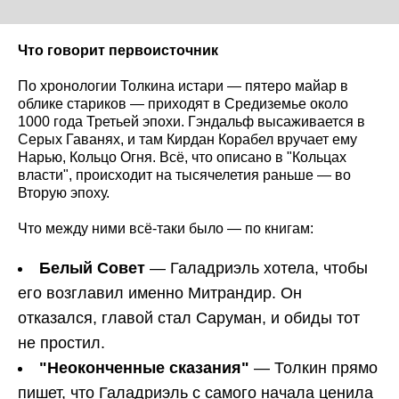
Что говорит первоисточник
По хронологии Толкина истари — пятеро майар в
облике стариков — приходят в Средиземье около
1000 года Третьей эпохи. Гэндальф высаживается в
Серых Гаванях, и там Кирдан Корабел вручает ему
Нарью, Кольцо Огня. Всё, что описано в "Кольцах
власти", происходит на тысячелетия раньше — во
Вторую эпоху.
Что между ними всё-таки было — по книгам:
Белый Совет
— Галадриэль хотела, чтобы
его возглавил именно Митрандир. Он
отказался, главой стал Саруман, и обиды тот
не простил.
"Неоконченные сказания"
— Толкин прямо
пишет, что Галадриэль с самого начала ценила