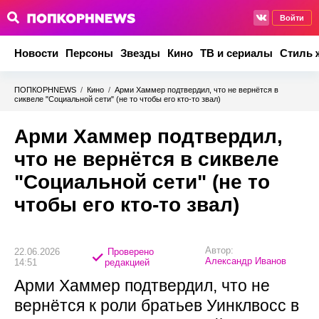
Войти
Новости
Персоны
Звезды
Кино
ТВ и сериалы
Стиль 
ПОПКОРНNEWS
/
Кино
/
Арми Хаммер подтвердил, что не вернётся в
сиквеле "Социальной сети" (не то чтобы его кто-то звал)
Арми Хаммер подтвердил,
что не вернётся в сиквеле
"Социальной сети" (не то
чтобы его кто-то звал)
Автор:
22.06.2026
Проверено
Александр Иванов
14:51
редакцией
Арми Хаммер подтвердил, что не
вернётся к роли братьев Уинклвосс в