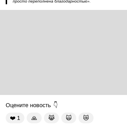
просто переполнена благодарностью».
Оцените новость
❤️
1
🙏
😹
🙀
😿