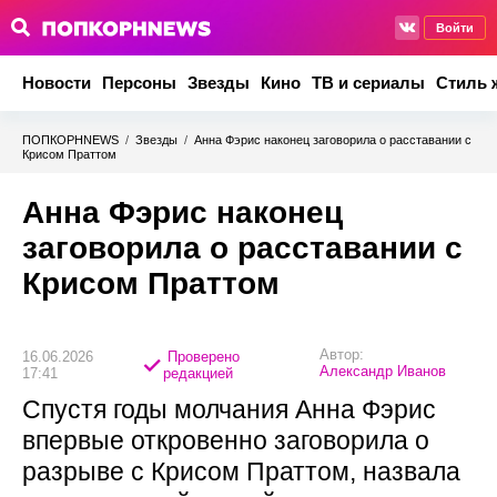
Войти
Новости
Персоны
Звезды
Кино
ТВ и сериалы
Стиль 
ПОПКОРНNEWS
/
Звезды
/
Анна Фэрис наконец заговорила о расставании с
Крисом Праттом
Анна Фэрис наконец
заговорила о расставании с
Крисом Праттом
Автор:
16.06.2026
Проверено
Александр Иванов
17:41
редакцией
Спустя годы молчания Анна Фэрис
впервые откровенно заговорила о
разрыве с Крисом Праттом, назвала