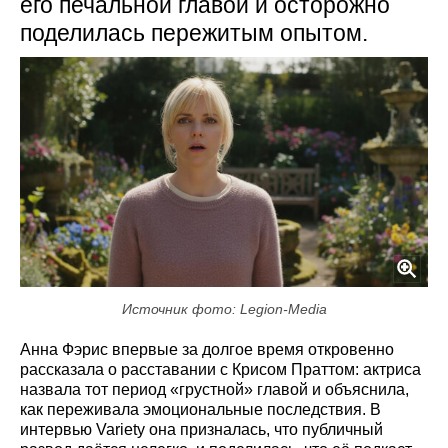
его печальной главой и осторожно
поделилась пережитым опытом.
Источник фото: Legion-Media
Анна Фэрис впервые за долгое время откровенно
рассказала о расставании с Крисом Праттом: актриса
назвала тот период «грустной» главой и объяснила,
как переживала эмоциональные последствия. В
интервью Variety она призналась, что публичный