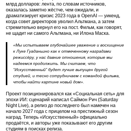
млрд долларов: лента, по словам источников,
оказалась заметно жёстче, чем ожидали, и
драматизирует кризис 2023 года в OpenAI — уикенд,
когда совет директоров уволил Альтмана, а затем
стремительно вернул его на пост. Фильм, как говорят,
не щадит ни самого Альтмана, ни Илона Маска.
«Мы испытываем глубочайшее уважение и восхищение
к Луке Гуаданьино как к отмеченному наградами
режиссёру, у нас давние отношения, которые мы
надеемся продолжить. Мы считаем, что
“Искусственный” будет лучше выпущен другой
студией, и тесно сотрудничаем с командой фильма,
чтобы найти картине новый дом».
Проект позиционировался как «Социальная сеть» для
эпохи ИИ: сценарий написал Саймон Рич (Saturday
Night Live), а релиз до последнего был намечен на
начало 2027 года с прицелом на престижный сезон
наград. Теперь «Искусственный» официально
продаётся, и авторы уже показывают его другим
студиям в поисках релиза.