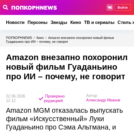
Войти
Новости
Персоны
Звезды
Кино
ТВ и сериалы
Стиль 
ПОПКОРНNEWS
/
Кино
/
Amazon внезапно похоронил новый фильм
Гуаданьино про ИИ – почему, не говорит
Amazon внезапно похоронил
новый фильм Гуаданьино
про ИИ – почему, не говорит
Автор:
22.06.2026
Проверено
Александр Иванов
12:12
редакцией
Amazon MGM отказалась выпускать
фильм «Искусственный» Луки
Гуаданьино про Сэма Альтмана, и