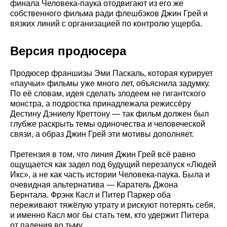
финала Человека-паука отодвигают из его же
собственного фильма ради флешбэков Джин Грей и
вязких линий с организацией по контролю ущерба.
Версия продюсера
Продюсер франшизы Эми Паскаль, которая курирует
«паучьи» фильмы уже много лет, объяснила задумку.
По её словам, идея сделать злодеем не гигантского
монстра, а подростка принадлежала режиссёру
Дестину Дэниелу Креттону — так фильм должен был
глубже раскрыть темы одиночества и человеческой
связи, а образ Джин Грей эти мотивы дополняет.
Претензия в том, что линия Джин Грей всё равно
ощущается как задел под будущий перезапуск «Людей
Икс», а не как часть истории Человека-паука. Была и
очевидная альтернатива — Каратель Джона
Бернтала. Фрэнк Касл и Питер Паркер оба
переживают тяжёлую утрату и рискуют потерять себя,
и именно Касл мог бы стать тем, кто удержит Питера
от падения во тьму.