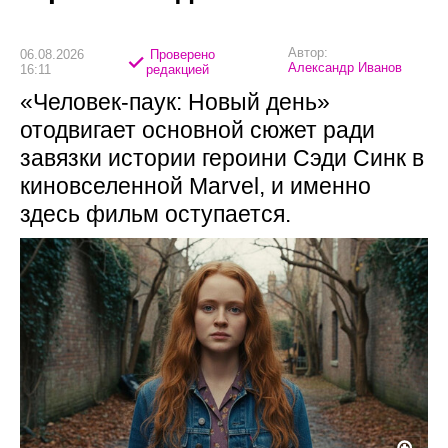
Автор:
06.08.2026
Проверено
Александр Иванов
16:11
редакцией
«Человек-паук: Новый день»
отодвигает основной сюжет ради
завязки истории героини Сэди Синк в
киновселенной Marvel, и именно
здесь фильм оступается.