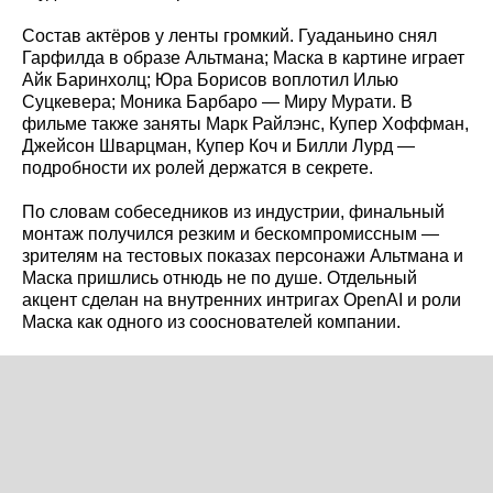
Состав актёров у ленты громкий. Гуаданьино снял
Гарфилда в образе Альтмана; Маска в картине играет
Айк Баринхолц; Юра Борисов воплотил Илью
Суцкевера; Моника Барбаро — Миру Мурати. В
фильме также заняты Марк Райлэнс, Купер Хоффман,
Джейсон Шварцман, Купер Коч и Билли Лурд —
подробности их ролей держатся в секрете.
По словам собеседников из индустрии, финальный
монтаж получился резким и бескомпромиссным —
зрителям на тестовых показах персонажи Альтмана и
Маска пришлись отнюдь не по душе. Отдельный
акцент сделан на внутренних интригах OpenAI и роли
Маска как одного из сооснователей компании.