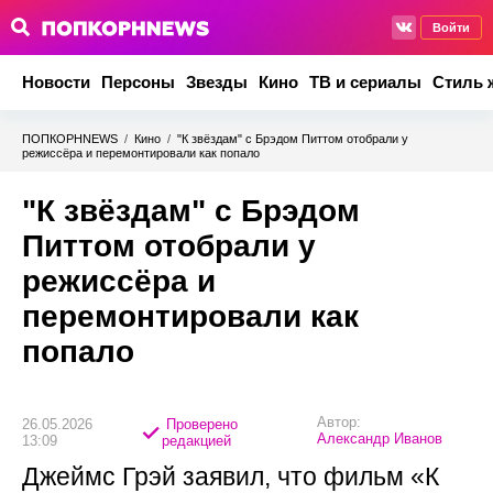
Войти
Новости
Персоны
Звезды
Кино
ТВ и сериалы
Стиль 
ПОПКОРНNEWS
/
Кино
/
"К звёздам" с Брэдом Питтом отобрали у
режиссёра и перемонтировали как попало
"К звёздам" с Брэдом
Питтом отобрали у
режиссёра и
перемонтировали как
попало
Автор:
26.05.2026
Проверено
Александр Иванов
13:09
редакцией
Джеймс Грэй заявил, что фильм «К