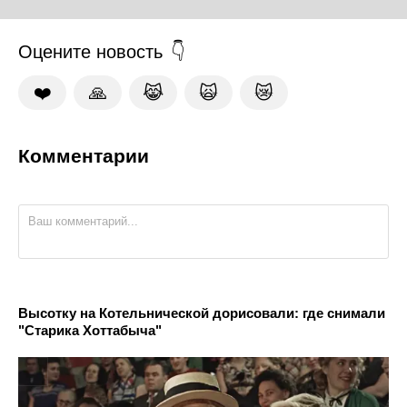
Оцените новость
❤️
🙏
😹
🙀
😿
Комментарии
Высотку на Котельнической дорисовали: где снимали
"Старика Хоттабыча"