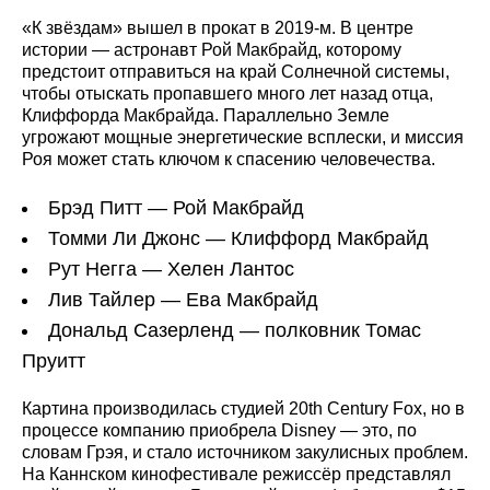
«К звёздам» вышел в прокат в 2019‑м. В центре
истории — астронавт Рой Макбрайд, которому
предстоит отправиться на край Солнечной системы,
чтобы отыскать пропавшего много лет назад отца,
Клиффорда Макбрайда. Параллельно Земле
угрожают мощные энергетические всплески, и миссия
Роя может стать ключом к спасению человечества.
Брэд Питт — Рой Макбрайд
Томми Ли Джонс — Клиффорд Макбрайд
Рут Негга — Хелен Лантос
Лив Тайлер — Ева Макбрайд
Дональд Сазерленд — полковник Томас
Пруитт
Картина производилась студией 20th Century Fox, но в
процессе компанию приобрела Disney — это, по
словам Грэя, и стало источником закулисных проблем.
На Каннском кинофестивале режиссёр представлял