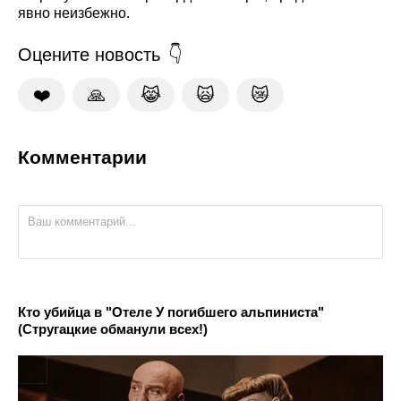
явно неизбежно.
Оцените новость
❤️
🙏
😹
🙀
😿
Комментарии
Кто убийца в "Отеле У погибшего альпиниста"
(Стругацкие обманули всех!)