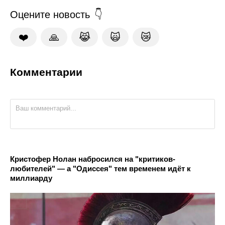
Оцените новость
❤️
🙏
😹
🙀
😿
Комментарии
Кристофер Нолан набросился на "критиков-
любителей" — а "Одиссея" тем временем идёт к
миллиарду