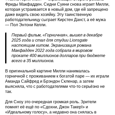
Фриды Макфадден. Сидни Суини снова играет Милли,
которая устраивается в новый дом, где ей запрещено
даже видеть свою хозяйку. Эту таинственную
работодательницу сыграет Кирстен Данст, а её мужа
— Пол Энтони Келли.
Первый фильм, «Горничная», вышел в декабре
2025 года и стал для студии Lionsgate
настоящим хитом. Экранизация романа
Макфадден 2022 года собрала в мировом
прокате 400 миллионов долларов при бюджете
всего в 35 миллионов.
В оригинальной картине Милли нанималась
горничной с проживанием к богатой паре — их играли
Аманда Сайфред и Брэндон Скленар, а затем
выясняла, что с работодателями что-то серьёзно не
так.
Для Сноу это очередная громкая роль. Зрители
помнят её ещё по «Сдохни, Джон Такер!» и
«Идеальному голосу», а недавно она снялась в