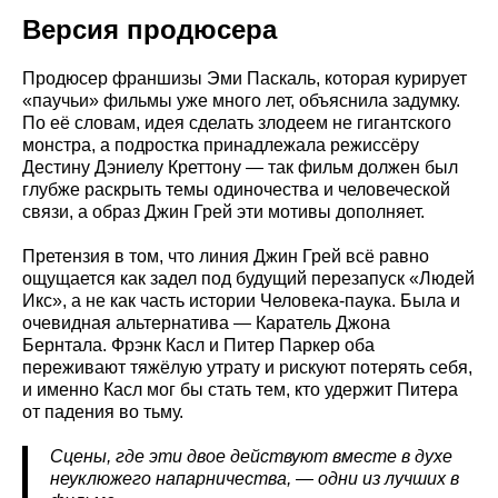
Версия продюсера
Продюсер франшизы Эми Паскаль, которая курирует
«паучьи» фильмы уже много лет, объяснила задумку.
По её словам, идея сделать злодеем не гигантского
монстра, а подростка принадлежала режиссёру
Дестину Дэниелу Креттону — так фильм должен был
глубже раскрыть темы одиночества и человеческой
связи, а образ Джин Грей эти мотивы дополняет.
Претензия в том, что линия Джин Грей всё равно
ощущается как задел под будущий перезапуск «Людей
Икс», а не как часть истории Человека-паука. Была и
очевидная альтернатива — Каратель Джона
Бернтала. Фрэнк Касл и Питер Паркер оба
переживают тяжёлую утрату и рискуют потерять себя,
и именно Касл мог бы стать тем, кто удержит Питера
от падения во тьму.
Сцены, где эти двое действуют вместе в духе
неуклюжего напарничества, — одни из лучших в