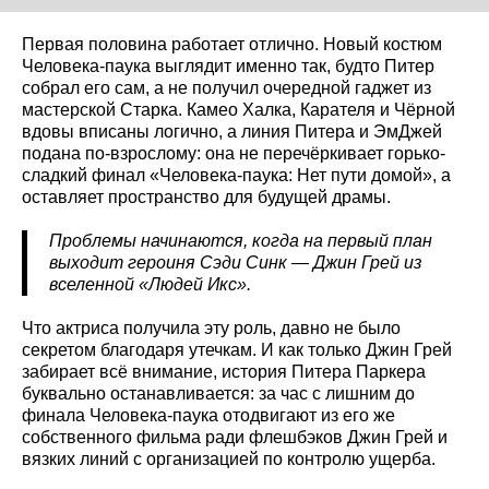
Первая половина работает отлично. Новый костюм
Человека-паука выглядит именно так, будто Питер
собрал его сам, а не получил очередной гаджет из
мастерской Старка. Камео Халка, Карателя и Чёрной
вдовы вписаны логично, а линия Питера и ЭмДжей
подана по-взрослому: она не перечёркивает горько-
сладкий финал «Человека-паука: Нет пути домой», а
оставляет пространство для будущей драмы.
Проблемы начинаются, когда на первый план
выходит героиня Сэди Синк — Джин Грей из
вселенной «Людей Икс».
Что актриса получила эту роль, давно не было
секретом благодаря утечкам. И как только Джин Грей
забирает всё внимание, история Питера Паркера
буквально останавливается: за час с лишним до
финала Человека-паука отодвигают из его же
собственного фильма ради флешбэков Джин Грей и
вязких линий с организацией по контролю ущерба.