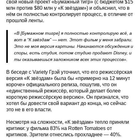
свой новый проект «Бумажный тигр» (с бюджетом $15
млн против $80 млн у «К звёздам») и объяснил, что в
нём он полностью контролирует процесс, в отличие от
прошлой ленты.
«В [Бумажном тигре] я полностью контролирую всё, а
вот в “К звёздам” — нет. Этот фильм у меня забрали.
Это не моя версия картины. Начинаются обсуждения и
споры, есть студия, потом студию продают Disney, и
ты оказываешься заложником всех этих процессов».
В беседе с Variety Грэй уточнил, что его режиссёрская
версия «К звёздам» была бы «примерно на 12 минут
короче» официального релиза, пошутив, что он
«единственный режиссёр, который делает более
короткую режиссёрскую версию». Он признался, что
хотел бы довести свой вариант до конца, но сейчас
это не в его власти.
Несмотря на сложности, «К звёздам» тепло приняли
критики: у фильма 83% на Rotten Tomatoes от
критиков. Зрители отнеслись прохладнее — 40%.