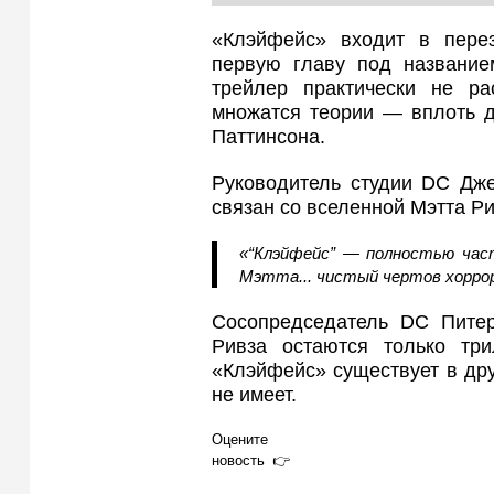
«Клэйфейс» входит в пере
первую главу под названи
трейлер практически не ра
множатся теории — вплоть д
Паттинсона.
Руководитель студии DC Дже
связан со вселенной Мэтта Р
«“Клэйфейс” — полностью час
Мэтта... чистый чертов хорро
Сосопредседатель DC Питер
Ривза остаются только тр
«Клэйфейс» существует в дру
не имеет.
Оцените
новость