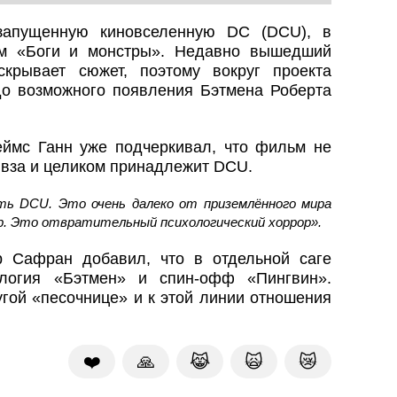
запущенную киновселенную DC (DCU), в
ем «Боги и монстры». Недавно вышедший
скрывает сюжет, поэтому вокруг проекта
о возможного появления Бэтмена Роберта
ймс Ганн уже подчеркивал, что фильм не
ивза и целиком принадлежит DCU.
ть DCU. Это очень далеко от приземлённого мира
р. Это отвратительный психологический хоррор».
 Сафран добавил, что в отдельной саге
илогия «Бэтмен» и спин-офф «Пингвин».
гой «песочнице» и к этой линии отношения
❤️
🙏
😹
🙀
😿