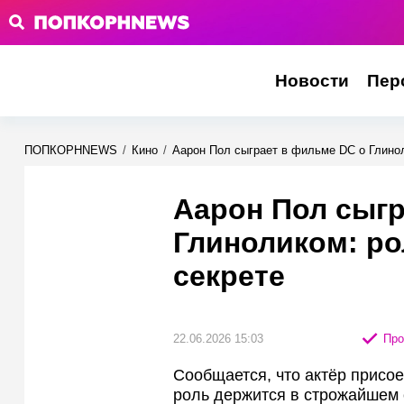
Новости
Пер
ПОПКОРНNEWS
/
Кино
/
Аарон Пол сыграет в фильме DC о Глинол
Аарон Пол сыгр
Глиноликом: ро
секрете
22.06.2026 15:03
Про
Сообщается, что актёр присо
роль держится в строжайшем 