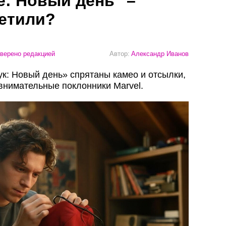
е: Новый день" –
метили?
верено редакцией
Автор:
Александр Иванов
к: Новый день» спрятаны камео и отсылки,
внимательные поклонники Marvel.