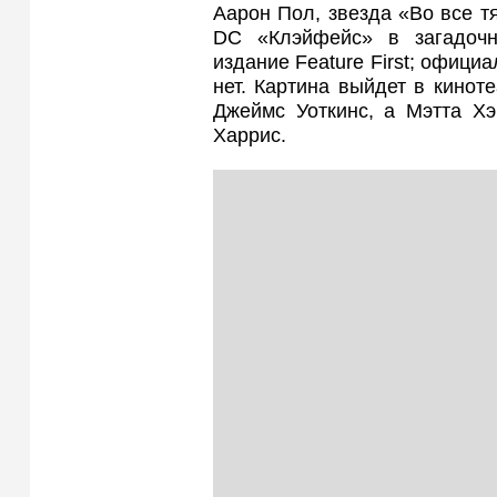
Аарон Пол, звезда «Во все т
DC «Клэйфейс» в загадочн
издание Feature First; офици
нет. Картина выйдет в кинот
Джеймс Уоткинс, а Мэтта Хэ
Харрис.