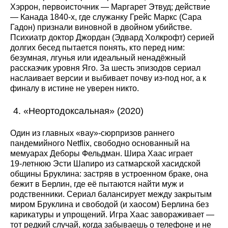
Хэррон, первоисточник — Маргарет Этвуд; действие
— Канада 1840-х, где служанку Грейс Маркс (Сара
Гадон) признали виновной в двойном убийстве.
Психиатр доктор Джордан (Эдвард Холкрофт) серией
долгих бесед пытается понять, кто перед ним:
безумная, лгунья или идеальный ненадёжный
рассказчик уровня Яго. За шесть эпизодов сериал
наслаивает версии и выбивает почву из-под ног, а к
финалу в истине не уверен никто.
«Неортодоксальная» (2020)
Один из главных «вау»-сюрпризов раннего
пандемийного Netflix, свободно основанный на
мемуарах Деборы Фельдман. Шира Хаас играет
19‑летнюю Эсти Шапиро из сатмарской хасидской
общины Бруклина: застряв в устроенном браке, она
бежит в Берлин, где её пытаются найти муж и
родственники. Сериал балансирует между закрытым
миром Бруклина и свободой (и хаосом) Берлина без
карикатуры и упрощений. Игра Хаас завораживает —
тот редкий случай, когда забываешь о телефоне и не