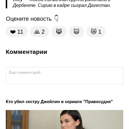
Дербенте. Сирию в кадре сыграл Дагестан.
Оцените новость
❤️
11
🙏
2
😹
🙀
😿
1
Комментарии
Кто убил сестру Джейлин в сериале "Правосудие"