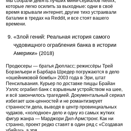
Мы собрали девять лучших мини-сериалов Netflix,
которые легко осилить за выходные: одни в своё
время взрывали интернет, другие тихо устраивали
баталии в тредах на Reddit, и все стоят вашего
времени.
«Злой гений: Реальная история самого
чудовищного ограбления банка в истории
Америки» (2018)
Продюсеры — братья Дюпласс; режиссёры Трей
Борзильери и Барбара Шредер погружаются в дело
«ошейниковой бомбы» 2003 года в Эри, штат
Пенсильвания. Курьер по доставке пиццы Брайан
Уэллс ограбил банк с взрывным устройством на шее,
и всё закончилось трагедией. Документальный сериал
избегает шок-ценностей и не романтизирует
странности дела, выводя в центр провинциальных
чудаков, «холодное» дело и одну из самых жутких
фигур жанра — Марджори Дил-Армстронг. Как ни
странно, проект редко ставят в один ряд с «Создавая
убийцу», а зря.