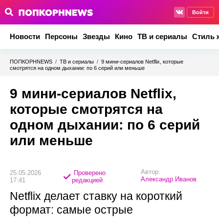
Войти
Новости
Персоны
Звезды
Кино
ТВ и сериалы
Стиль 
ПОПКОРНNEWS
/
ТВ и сериалы
/
9 мини-сериалов Netflix, которые
смотрятся на одном дыхании: по 6 серий или меньше
9 мини-сериалов Netflix,
которые смотрятся на
одном дыхании: по 6 серий
или меньше
Автор:
25.05.2026
Проверено
Александр Иванов
17:41
редакцией
Netflix делает ставку на короткий
формат: самые острые