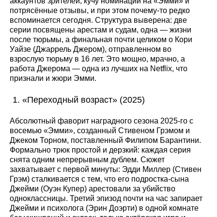
аккаунтов зрителей, кучу номинаций на «Эмми» и
потрясённые отзывы, и при этом почему-то редко
вспоминается сегодня. Структура выверена: две
серии посвящены арестам и судам, одна — жизни
после тюрьмы, а финальная почти целиком о Кори
Уайзе (Джаррель Джером), отправленном во
взрослую тюрьму в 16 лет. Это мощно, мрачно, а
работа Джерома — одна из лучших на Netflix, что
признали и жюри Эмми.
«Переходный возраст» (2025)
Абсолютный фаворит наградного сезона 2025-го с
восемью «Эмми», созданный Стивеном Грэмом и
Джеком Торном, поставленный Филипом Барантини.
Формально трюк простой и дерзкий: каждая серия
снята одним непрерывным дублем. Сюжет
захватывает с первой минуты: Эдди Миллер (Стивен
Грэм) сталкивается с тем, что его подростка-сынa
Джейми (Оуэн Купер) арестовали за убийство
одноклассницы. Третий эпизод почти на час запирает
Джейми и психолога (Эрин Доэрти) в одной комнате