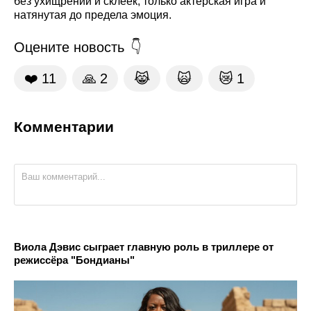
без ухищрений и склеек, только актёрская игра и
натянутая до предела эмоция.
Оцените новость
❤️
11
🙏
2
😹
🙀
😿
1
Комментарии
Виола Дэвис сыграет главную роль в триллере от
режиссёра "Бондианы"