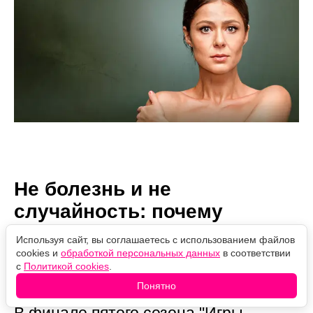
Не болезнь и не
случайность: почему
ослепла Арья Старк
Используя сайт, вы соглашаетесь с использованием файлов
cookies и
обработкой персональных данных
в соответствии
с
Политикой cookies
.
Автор:
06.08.2026
Проверено
Понятно
Марина Колесниченко
13:16
редакцией