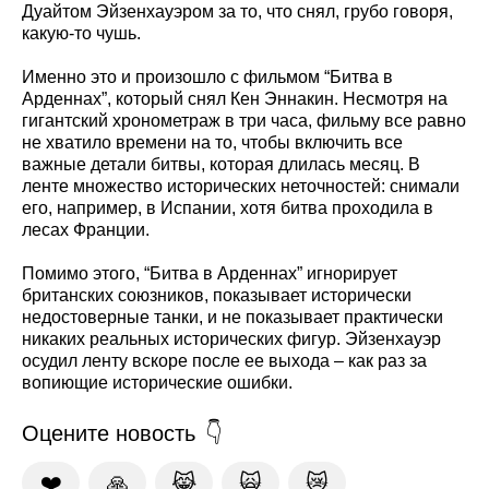
Дуайтом Эйзенхауэром за то, что снял, грубо говоря,
какую-то чушь.
Именно это и произошло с фильмом “Битва в
Арденнах”, который снял Кен Эннакин. Несмотря на
гигантский хронометраж в три часа, фильму все равно
не хватило времени на то, чтобы включить все
важные детали битвы, которая длилась месяц. В
ленте множество исторических неточностей: снимали
его, например, в Испании, хотя битва проходила в
лесах Франции.
Помимо этого, “Битва в Арденнах” игнорирует
британских союзников, показывает исторически
недостоверные танки, и не показывает практически
никаких реальных исторических фигур. Эйзенхауэр
осудил ленту вскоре после ее выхода – как раз за
вопиющие исторические ошибки.
Оцените новость
❤️
🙏
😹
🙀
😿