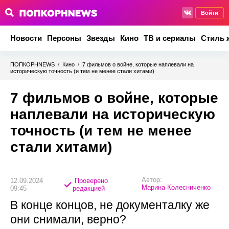
Войти
Новости
Персоны
Звезды
Кино
ТВ и сериалы
Стиль 
ПОПКОРНNEWS
/
Кино
/
7 фильмов о войне, которые наплевали на
историческую точность (и тем не менее стали хитами)
7 фильмов о войне, которые
наплевали на историческую
точность (и тем не менее
стали хитами)
Автор:
12.09.2024
Проверено
Марина Колесниченко
09:45
редакцией
В конце концов, не документалку же
они снимали, верно?