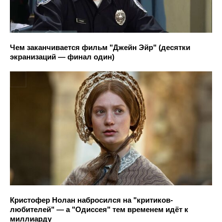
Чем заканчивается фильм "Джейн Эйр" (десятки
экранизаций — финал один)
Кристофер Нолан набросился на "критиков-
любителей" — а "Одиссея" тем временем идёт к
миллиарду