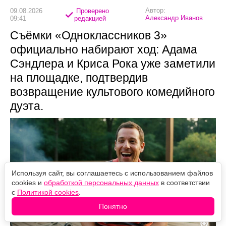
Автор:
09.08.2026
Проверено
Александр Иванов
09:41
редакцией
Съёмки «Одноклассников 3»
официально набирают ход: Адама
Сэндлера и Криса Рока уже заметили
на площадке, подтвердив
возвращение культового комедийного
дуэта.
Используя сайт, вы соглашаетесь с использованием файлов
cookies и
обработкой персональных данных
в соответствии
с
Политикой cookies
.
Понятно