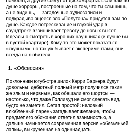
полюбят, а другие сбегут от дискомфорта. Если вам по
душе хорроры, построенные на том, что ты слышишь,
а не видишь, — загадочные аудиозаписи и
подкрадывающееся зло «Полутона» придутся вам по
душе. Каждое потрескивание и глухой удар в
саундтреке взвинчивает тревогу до новых высот.
Идеально смотреть в хороших наушниках (и лучше бы
в пустой квартире). Кому-то это может показаться
«скучным», но так уж бывает с экспериментами, они
всегда на любителя.
«Обсессия»
Поклонники ютуб-страшилок Карри Баркера будут
довольны: дебютный полный метр получился таким
же злым и нервным, как обещали его шортсы —
настолько, что даже Голливуд не смог сделать вид,
будто не заметил. Сетап простой: неловкий
влюблённый парень загадывает желание, чтобы
предмет его обожания ответил взаимностью, а
дальше начинается современная версия «обезьяньей
лапки», выкрученная на одиннадцать.