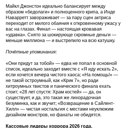
Майкл Джонстон идеально балансирует между
образом «бедолаги» и полноценного крипа, а Инде
Наварретт завораживает — за пару сцен актриса
переходит от милого обаяния к откровенному ужасу у
вас на глазах. Финал — настоящая кровавая
«удавка». Снято за шокирующе скромные деньги —
меньше миллиона — и выстрелило на всю катушку.
Почётные упоминания:
«Они придут за тобой» — едва не попал в основной
список, идеально заходит вместе с «Я иду искать 2»,
если хочется вечера чистого хаоса; «На помощь!» —
не такой остроумный, как «Крик 7», но ради
хитроумных твистов и панического финала ехать
стоит; «28 лет спустя: Храм костей» — да, он
существует, и да, это такая же лихорадочная
безуминка, как и звучит; «Возвращение в Сайлент-
Хилл» — чистая ностальгия с местами неуклюжим
дизайном монстров, но фанаты не обидятся.
Кассовые лидеры хоррора 2026 года.