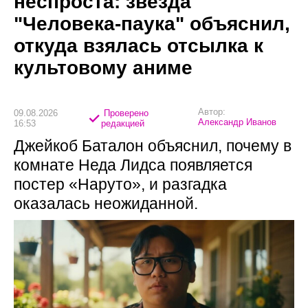
неспроста: звезда
"Человека-паука" объяснил,
откуда взялась отсылка к
культовому аниме
Автор:
09.08.2026
Проверено
Александр Иванов
16:53
редакцией
Джейкоб Баталон объяснил, почему в
комнате Неда Лидса появляется
постер «Наруто», и разгадка
оказалась неожиданной.