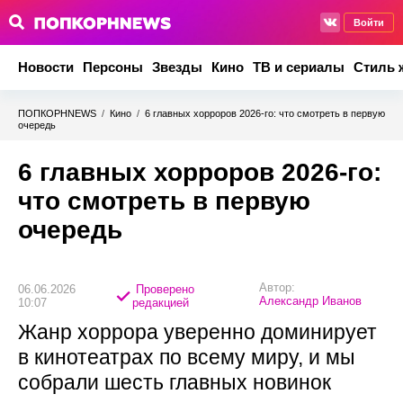
Войти
Новости
Персоны
Звезды
Кино
ТВ и сериалы
Стиль 
ПОПКОРНNEWS
/
Кино
/
6 главных хорроров 2026-го: что смотреть в первую
очередь
6 главных хорроров 2026-го:
что смотреть в первую
очередь
Автор:
06.06.2026
Проверено
Александр Иванов
10:07
редакцией
Жанр хоррора уверенно доминирует
в кинотеатрах по всему миру, и мы
собрали шесть главных новинок