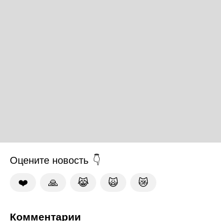
Оцените новость
❤️
🙏
😹
🙀
😿
Комментарии