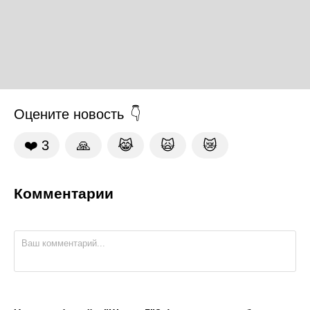
Оцените новость
❤️
3
🙏
😹
🙀
😿
Комментарии