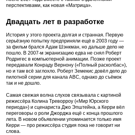
перспективами, как новая «Матрица».
Двадцать лет в разработке
История у этого проекта долгая и странная. Первую
серьёзную попытку предприняли ещё в 2003 году —
за фильм брался Адам Шэнкман, но дальше дело не
пошло. В 2007-м экранизацию едва не снял Роберт
Родригес в компьютерной анимации. Позже проект
передавали Конраду Вернону («Полный расколбас»),
но и там всё заглохло. Роберт Земекис довёл дело до
пилотной серии для канала ABC, однако до съёмок
так и не дошло.
Самая свежая волна слухов связывала с картиной
режиссёра Колина Треворроу («Мир Юрского
периода») и сценариста Джо Эпштейна, а Керри вёл
переговоры о роли Джорджа ещё с конца прошлого
лета. В новом объявлении упоминается только имя
Керри — про режиссёра студия пока не говорит ни
слова.