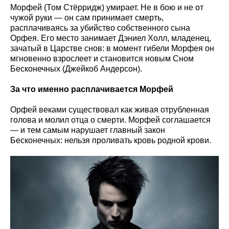
Морфей (Том Стёрридж) умирает. Не в бою и не от
чужой руки — он сам принимает смерть,
расплачиваясь за убийство собственного сына
Орфея. Его место занимает Дэниел Холл, младенец,
зачатый в Царстве снов: в момент гибели Морфея он
мгновенно взрослеет и становится новым Сном
Бесконечных (Джейкоб Андерсон).
За что именно расплачивается Морфей
Орфей веками существовал как живая отрубленная
голова и молил отца о смерти. Морфей соглашается
— и тем самым нарушает главный закон
Бесконечных: нельзя проливать кровь родной крови.