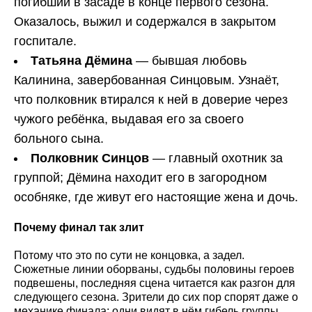
погибший в засаде в конце первого сезона.
Оказалось, выжил и содержался в закрытом
госпитале.
Татьяна Дёмина
— бывшая любовь
Калинина, завербованная Синцовым. Узнаёт,
что полковник втирался к ней в доверие через
чужого ребёнка, выдавая его за своего
больного сына.
Полковник Синцов
— главный охотник за
группой; Дёмина находит его в загородном
особняке, где живут его настоящие жена и дочь.
Почему финал так злит
Потому что это по сути не концовка, а задел.
Сюжетные линии оборваны, судьбы половины героев
подвешены, последняя сцена читается как разгон для
следующего сезона. Зрители до сих пор спорят даже о
механике финала: одни видят в нём гибель группы,