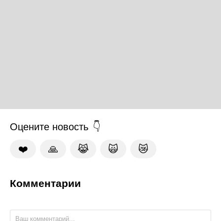
Оцените новость
❤️
🙏
😹
🙀
😿
Комментарии