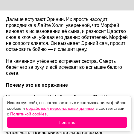
Дальше вступают Эринии. Их ярость находит
проводника в Лайте Холл, уверенной, что Морфей
виноват в исчезновении её сына, и разносит Царство
снов в клочья, убивая его давних обитателей. Морфей
не сопротивляется. Он вызывает Эриний сам, просит
остановить бойню — и слышит цену.
На каменном утёсе его встречает сестра. Смерть
берёт его за руку, и всё исчезает во вспышке белого
света.
Почему это не поражение
Шоураннер Аллан Хайнберг объяснял The Wrap в
Используя сайт, вы соглашаетесь с использованием файлов
2025 году, что для героя это был единственный выход:
cookies и
обработкой персональных данных
в соответствии
с
Политикой cookies
.
"Он позволяет себе переродиться".
Понятно
Логика такая: Морфей не смог стать тем Сном, каким
хотел быть. После убийства сына он не мог