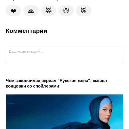
❤️
🙏
😹
🙀
😿
Комментарии
Чем закончился сериал "Русская жена": смысл
концовки со спойлерами