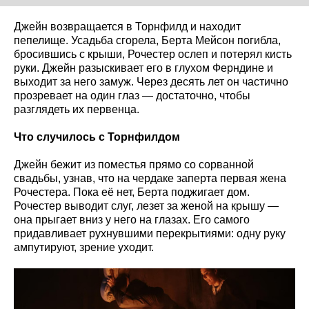
Джейн возвращается в Торнфилд и находит
пепелище. Усадьба сгорела, Берта Мейсон погибла,
бросившись с крыши, Рочестер ослеп и потерял кисть
руки. Джейн разыскивает его в глухом Ферндине и
выходит за него замуж. Через десять лет он частично
прозревает на один глаз — достаточно, чтобы
разглядеть их первенца.
Что случилось с Торнфилдом
Джейн бежит из поместья прямо со сорванной
свадьбы, узнав, что на чердаке заперта первая жена
Рочестера. Пока её нет, Берта поджигает дом.
Рочестер выводит слуг, лезет за женой на крышу —
она прыгает вниз у него на глазах. Его самого
придавливает рухнувшими перекрытиями: одну руку
ампутируют, зрение уходит.