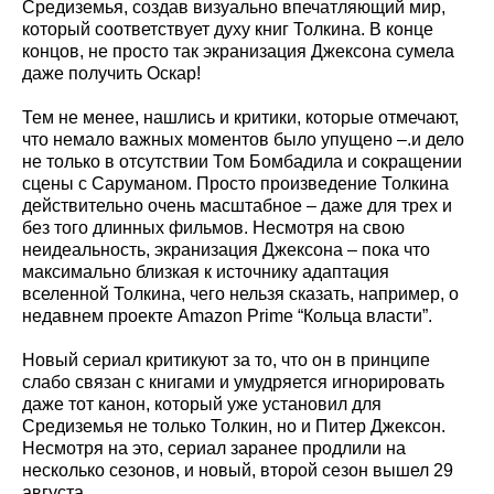
Средиземья, создав визуально впечатляющий мир,
который соответствует духу книг Толкина. В конце
концов, не просто так экранизация Джексона сумела
даже получить Оскар!
Тем не менее, нашлись и критики, которые отмечают,
что немало важных моментов было упущено –.и дело
не только в отсутствии Том Бомбадила и сокращении
сцены с Саруманом. Просто произведение Толкина
действительно очень масштабное – даже для трех и
без того длинных фильмов. Несмотря на свою
неидеальность, экранизация Джексона – пока что
максимально близкая к источнику адаптация
вселенной Толкина, чего нельзя сказать, например, о
недавнем проекте Amazon Prime “Кольца власти”.
Новый сериал критикуют за то, что он в принципе
слабо связан с книгами и умудряется игнорировать
даже тот канон, который уже установил для
Средиземья не только Толкин, но и Питер Джексон.
Несмотря на это, сериал заранее продлили на
несколько сезонов, и новый, второй сезон вышел 29
августа.