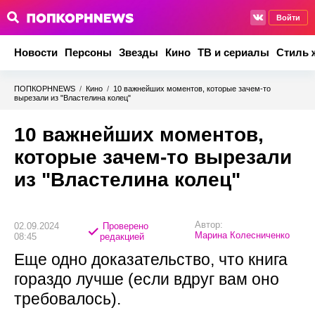
Войти
Новости
Персоны
Звезды
Кино
ТВ и сериалы
Стиль 
ПОПКОРНNEWS
/
Кино
/
10 важнейших моментов, которые зачем-то
вырезали из "Властелина колец"
10 важнейших моментов,
которые зачем-то вырезали
из "Властелина колец"
Автор:
02.09.2024
Проверено
Марина Колесниченко
08:45
редакцией
Еще одно доказательство, что книга
гораздо лучше (если вдруг вам оно
требовалось).