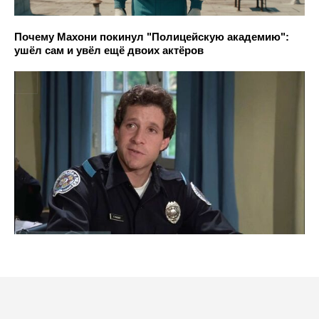
Почему Махони покинул "Полицейскую академию":
ушёл сам и увёл ещё двоих актёров