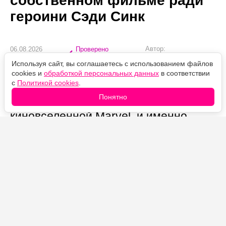
собственном фильме ради
героини Сэди Синк
Автор:
06.08.2026
Проверено
Александр Иванов
16:11
редакцией
Используя сайт, вы соглашаетесь с использованием файлов
«Человек-паук: Новый день»
cookies и
обработкой персональных данных
в соответствии
с
Политикой cookies
.
отодвигает основной сюжет ради
Понятно
завязки истории героини Сэди Синк в
киновселенной Marvel, и именно
здесь фильм оступается.