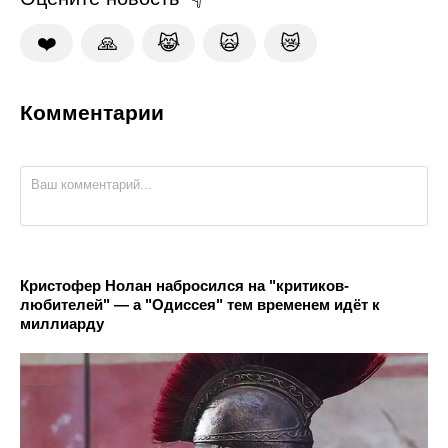
❤️
🙏
😹
🙀
😿
Комментарии
Кристофер Нолан набросился на "критиков-
любителей" — а "Одиссея" тем временем идёт к
миллиарду