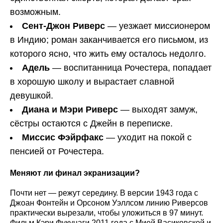
возможным.
Сент-Джон Риверс
— уезжает миссионером
в Индию; роман заканчивается его письмом, из
которого ясно, что жить ему осталось недолго.
Адель
— воспитанница Рочестера, попадает
в хорошую школу и вырастает славной
девушкой.
Диана и Мэри Риверс
— выходят замуж,
сёстры остаются с Джейн в переписке.
Миссис Фэйрфакс
— уходит на покой с
пенсией от Рочестера.
Меняют ли финал экранизации?
Почти нет — режут середину. В версии 1943 года с
Джоан Фонтейн и Орсоном Уэллсом линию Риверсов
практически вырезали, чтобы уложиться в 97 минут.
Фильм Кэри Фукунаги 2011 года с Мией Васиковской и