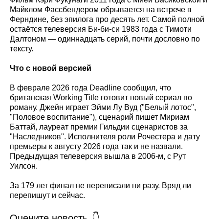
Майклом Фассбендером обрывается на встрече в
Ферндине, без эпилога про десять лет. Самой полной
остаётся телеверсия Би-би-си 1983 года с Тимоти
Далтоном — одиннадцать серий, почти дословно по
тексту.
Что с новой версией
В феврале 2026 года Deadline сообщил, что
британская Working Title готовит новый сериал по
роману. Джейн играет Эйми Лу Вуд ("Белый лотос",
"Половое воспитание"), сценарий пишет Мириам
Баттай, лауреат премии Гильдии сценаристов за
"Наследников". Исполнителя роли Рочестера и дату
премьеры к августу 2026 года так и не назвали.
Предыдущая телеверсия вышла в 2006-м, с Рут
Уилсон.
За 179 лет финал не переписали ни разу. Вряд ли
перепишут и сейчас.
Оцените новость