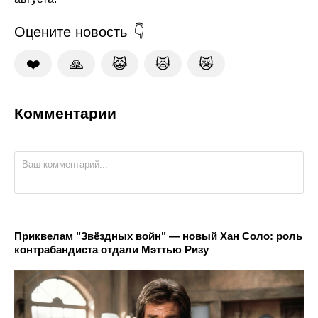
Оцените новость
❤️
🙏
😹
🙀
😿
Комментарии
Приквелам "Звёздных войн" — новый Хан Соло: роль
контрабандиста отдали Мэттью Ризу