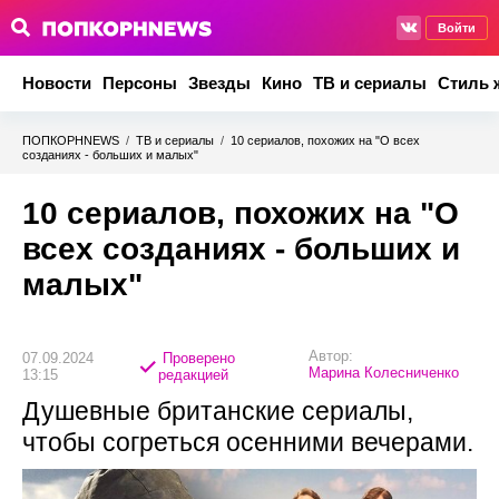
Войти
Новости
Персоны
Звезды
Кино
ТВ и сериалы
Стиль 
ПОПКОРНNEWS
/
ТВ и сериалы
/
10 сериалов, похожих на "О всех
созданиях - больших и малых"
10 сериалов, похожих на "О
всех созданиях - больших и
малых"
Автор:
07.09.2024
Проверено
Марина Колесниченко
13:15
редакцией
Душевные британские сериалы,
чтобы согреться осенними вечерами.