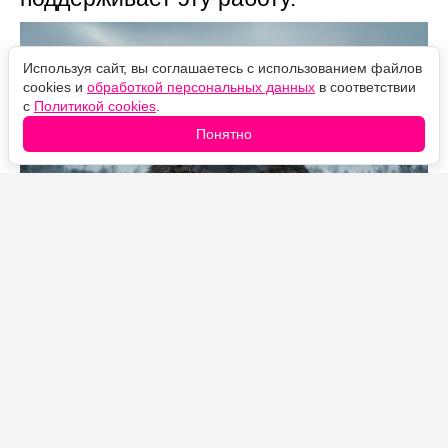
Используя сайт, вы соглашаетесь с использованием файлов
cookies и
обработкой персональных данных
в соответствии
с
Политикой cookies
.
Понятно
Источник фото: Legion-Media
Разговор произошёл на фестивале Motor City Comic
Con в Мичигане, где Харингтон отвечал на вопросы
зрителей. Кто-то, разумеется, спросил про финал
восьмого сезона «Игры престолов». И актёр в
очередной раз встал на защиту концовки.