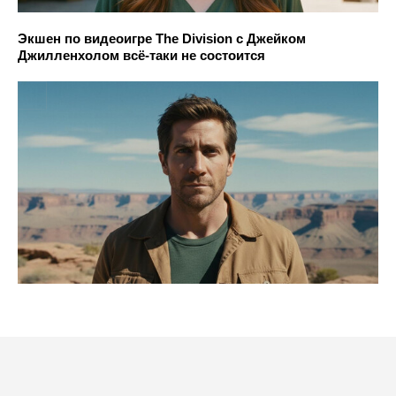
Экшен по видеоигре The Division с Джейком
Джилленхолом всё-таки не состоится