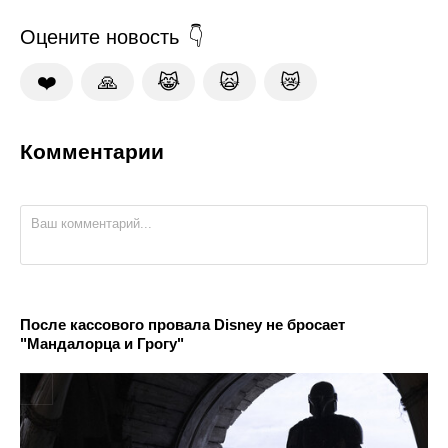
Оцените новость
❤️
🙏
😹
🙀
😿
Комментарии
После кассового провала Disney не бросает
"Мандалорца и Грогу"