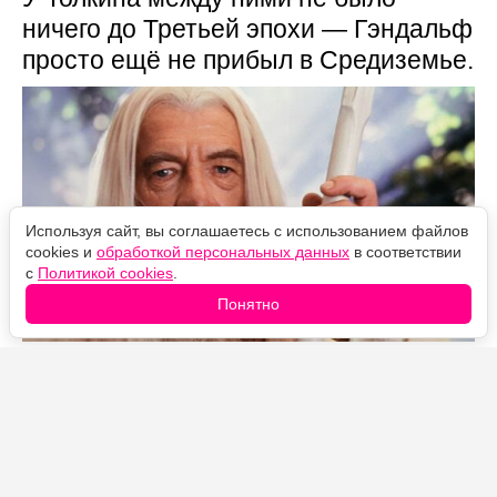
ничего до Третьей эпохи — Гэндальф
просто ещё не прибыл в Средиземье.
Используя сайт, вы соглашаетесь с использованием файлов
cookies и
обработкой персональных данных
в соответствии
с
Политикой cookies
.
Понятно
Источник фото: Legion-Media
В "Кольцах власти" он появляется примерно на две
тысячи лет раньше срока. При этом за два сезона
Галадриэль и Гэндальф не встретились ни разу: у них
нет ни одной общей сцены. Третий сезон выходит 11