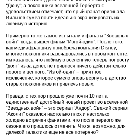
“Дюну”; а поклонники вселенной Герберта с
удовольствием отмечают, что ярый фанат оригинала
Вильнев сумел почти идеально экранизировать их
любимую историю.
Примерно то же самое испытали и фанаты “Звездных
войн”, когда вышел фильм “Изгой-один”. После того,
как медиафраншизу приобрела компания Disney,
многие поклонники разочаровались в новом контенте:
им казалось, что любимую вселенную теперь попросту
“доят” из-за денег, не привнося ничего действительно
нового и ценного. “Изгой-один” – приятное
исключение, которое сумело вновь вернуть в детство
старых поклонников и привлечь новых.
Правда, с тех пор прошло уже почти 10 лет, а
единственный достойный новый проект во вселенной
“Звездных войн” – это сериал “Андор”. Свежий сериал
“Аколит” оказался настолько плох и настолько
холодно встречен фанатами, что после первого же
сезона его пришлось отменить. Что ж, возможно, для
далекой галактики еще не все потеряно?