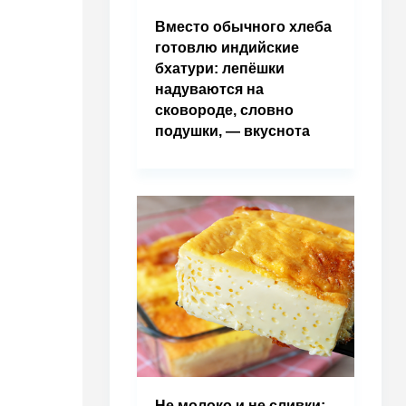
Вместо обычного хлеба
готовлю индийские
бхатури: лепёшки
надуваются на
сковороде, словно
подушки, — вкуснота
Не молоко и не сливки: