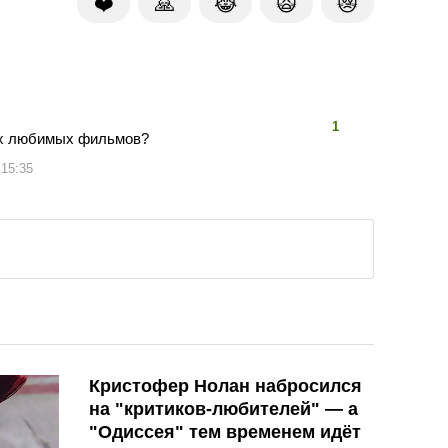
❤️
🙏
😹
🙀
😿
👍
👎
1
их любимых фильмов?
 15:35
Кристофер Нолан набросился
на "критиков-любителей" — а
"Одиссея" тем временем идёт