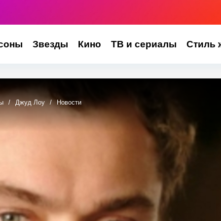
соны
Звезды
Кино
ТВ и сериалы
Стиль 
ы
/
Джуд Лоу
/
Новости