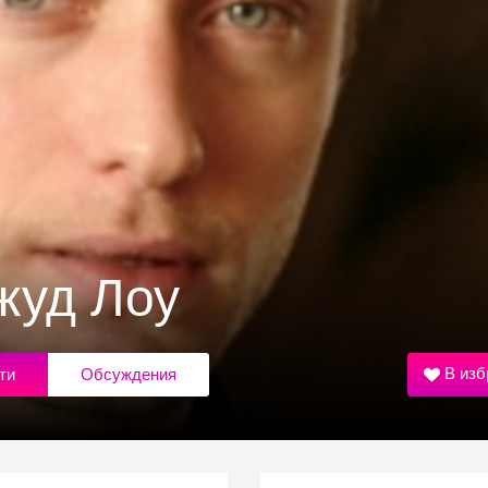
жуд Лоу
В изб
ти
Обсуждения