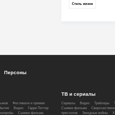
Стиль жизни
Персоны
ТВ и сериалы
льмов
Фестивали и премии
Сериалы
Видео
Трейлеры
бытия
Видео
Гарри Поттер
Съемки фильма
Сверхъествен
инопробы
Съемки фильма
престолов
Звездные войны
Х