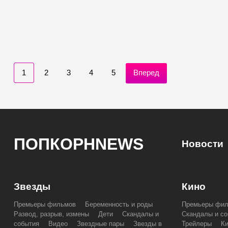
1
2
3
4
5
Вперед
ПОПКОРНNEWS
Новости
Звезды
Кино
Премьеры фильмов
Беременность и роды
Премьеры фи
Развод, разрыв, измены
Дети
Скандалы и
Скандалы и со
события
Видео
Звездные пары
Звезды в
Трейлеры
К