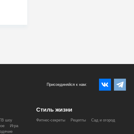
Присоединяйся к нам:
Стиль жизни
ТВ шоу
Фитнес-секреты
Рецепты
Сад и огород
ное
Игра
одячие