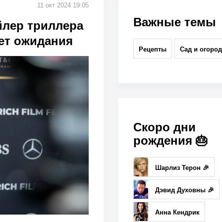
11 окт 2024 19:05
Важные темы
йлер триллера
ет ожидания
Рецепты
Сад и огород
Скоро дни
рождения 🎂
Шарлиз Терон 🎉
Дэвид Духовны 🎉
Анна Кендрик