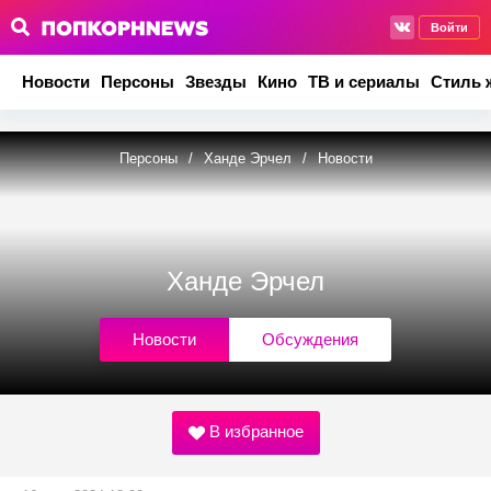
Войти
Новости
Персоны
Звезды
Кино
ТВ и сериалы
Стиль 
Персоны
/
Ханде Эрчел
/
Новости
Ханде Эрчел
Новости
Обсуждения
В избранное