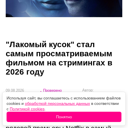
"Лакомый кусок" стал
самым просматриваемым
фильмом на стримингах в
2026 году
Автор:
09.08.2026
Проверено
Александр Иванов
10:06
редакцией
Используя сайт, вы соглашаетесь с использованием файлов
Боевик, вышедший ещё в январе,
cookies и
обработкой персональных данных
в соответствии
с
Политикой cookies
.
оказался одним из главных
Понятно
сюрпризов года, превратившись из