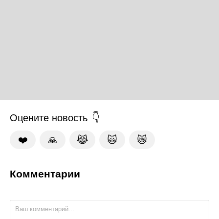
Оцените новость
❤️
🙏
😹
🙀
😿
Комментарии