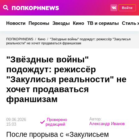
Войти
Новости
Персоны
Звезды
Кино
ТВ и сериалы
Стиль 
ПОПКОРНNEWS
/
Кино
/
"Звёздные войны" подождут: режиссёр "Закулисья
реальности" не хочет продаваться франшизам
"Звёздные войны"
подождут: режиссёр
"Закулисья реальности" не
хочет продаваться
франшизам
Автор:
09.06.2026
Проверено
Александр Иванов
15:03
редакцией
После прорыва с «Закулисьем