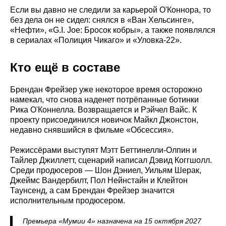
Если вы давно не следили за карьерой О'Коннора, то
без дела он не сидел: снялся в «Ван Хельсинге»,
«Нефти», «G.I. Joe: Бросок кобры», а также появлялся
в сериалах «Полиция Чикаго» и «Уловка-22».
Кто ещё в составе
Брендан Фрейзер уже некоторое время осторожно
намекал, что снова наденет потрёпанные ботинки
Рика О'Коннелла. Возвращается и Рэйчел Вайс. К
проекту присоединился новичок Майкл Джонстон,
недавно снявшийся в фильме «Обсессия».
Режиссёрами выступят Мэтт Беттинелли-Олпин и
Тайлер Джиллетт, сценарий написал Дэвид Коггшолл.
Среди продюсеров — Шон Дэниел, Уильям Шерак,
Джеймс Вандербилт, Пол Нейнстайн и Клейтон
Таунсенд, а сам Брендан Фрейзер значится
исполнительным продюсером.
Премьера «Мумии 4» назначена на 15 октября 2027