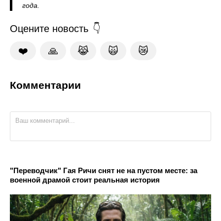
года.
Оцените новость
❤️
🙏
😹
🙀
😿
Комментарии
"Переводчик" Гая Ричи снят не на пустом месте: за
военной драмой стоит реальная история