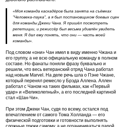
«Моя команда каскадёров была занята на съёмках
"Человека-паука", а я был постановщиком боевых сцен
для команды Джеки Чана. Я пришёл посмотреть
репетиции, и режиссёр был весьма удивлён увидеть
меня. Я дал ему понять, что они — часть моей
команды».
Под словом «они» Чан имел в виду именно Чжана и
его группу, а не всю официальную команду в полном
составе. Но фанаты поняли фразу буквально и
решили, что весь ветеранский отряд Чана работал
над новым Marvel. На деле речь шла о Пэне Чжане,
который перенял ремесло у Брэда Аллена. Аллен
работал с Чаном на таких фильмах, как «Первый
удар» и «Великолепный», а его последней картиной
стал «Шан-Чи».
При этом Джеки Чан, судя по всему, остался под
впечатлением от самого Тома Холланда — его
физической подготовки и готовности выполнять
сложные трюки самому, а не ограничиваться парой