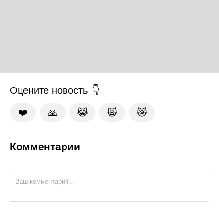
Оцените новость
❤️
🙏
😹
🙀
😿
Комментарии