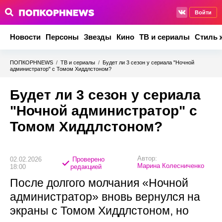
Войти
Новости
Персоны
Звезды
Кино
ТВ и сериалы
Стиль 
ПОПКОРНNEWS
/
ТВ и сериалы
/
Будет ли 3 сезон у сериала "Ночной
администратор" с Томом Хиддлстоном?
Будет ли 3 сезон у сериала
"Ночной администратор" с
Томом Хиддлстоном?
Автор:
02.02.2026
Проверено
Марина Колесниченко
18:00
редакцией
После долгого молчания «Ночной
администратор» вновь вернулся на
экраны с Томом Хиддлстоном, но