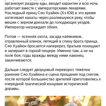
организует раздачу еды, вводит карантин и всю ночь
работает вместе с императорскими лекарями.
Наследный принц Сяо Хуайюн (Хэ Юй) в это время
натягивает канаты через разлившуюся реку, чтобы
мешки с зерном доехали до голодающих уездов.
Император награждает обоих.
Потом — осенняя охота, засада наёмников,
отравленный клинок, летящий в спину брата принца.
Сяо Хуайюн бросается наперерез, братьев похищают
и запирают в горной пещере. Именно там, а не на
поле боя, годы вражды между ними наконец
заканчиваются.
Дальше следует дворцовый переворот, тяжёлое
ранение Сяо Хуайюна и сцена прощания под снегом,
после которой большинство зрителей приготовились к
очередной трагической концовке исторической
дорамы.