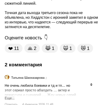
сюжетной линией.
Точная дата выхода третьего сезона пока не
объявлена, но Хиддлстон с иронией заметил в одном
из интервью, что надеется — следующий перерыв не
затянется на десятилетие.
Оцените новость
❤️
11
🙏
2
😹
1
🙀
1
😿
1
2 комментария
Татьяна Шахназарова
2
👍
👎
0
Не очень любила боевики и тд и тп… но
этот сериал просто абалдеть … актер и
режиссура и сценарий …. Жду новых серий
Еще...
оооооочень🌠🙏🌏🥰😍🥰😍🥰🛸🌺🪷🦋
Ответить
4 февраля 2026 11:48