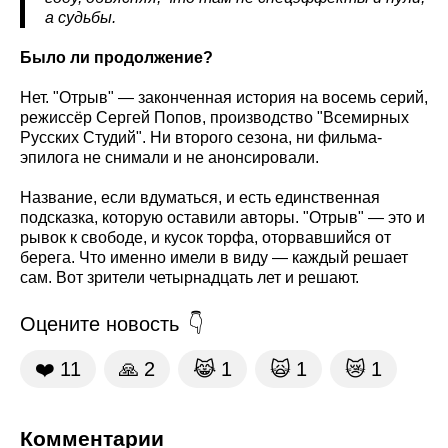
а судьбы.
Было ли продолжение?
Нет. "Отрыв" — законченная история на восемь серий,
режиссёр Сергей Попов, производство "Всемирных
Русских Студий". Ни второго сезона, ни фильма-
эпилога не снимали и не анонсировали.
Название, если вдуматься, и есть единственная
подсказка, которую оставили авторы. "Отрыв" — это и
рывок к свободе, и кусок торфа, оторвавшийся от
берега. Что именно имели в виду — каждый решает
сам. Вот зрители четырнадцать лет и решают.
Оцените новость
❤️
11
🙏
2
😹
1
🙀
1
😿
1
Комментарии