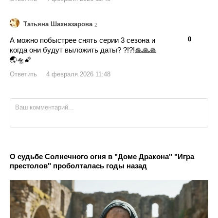
Татьяна Шахназарова
2
👍
👎
0
А можно побыстрее снять серии 3 сезона и
когда они будут выложить даты? ?!?!🙏🙏🙏
🌏🛸🌠
Ответить
4 февраля 2026 11:48
О судьбе Солнечного огня в "Доме Дракона" "Игра
престолов" проболталась годы назад