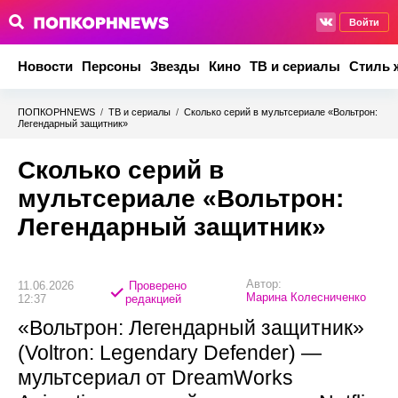
Войти
Новости
Персоны
Звезды
Кино
ТВ и сериалы
Стиль 
ПОПКОРНNEWS
/
ТВ и сериалы
/
Сколько серий в мультсериале «Вольтрон:
Легендарный защитник»
Сколько серий в
мультсериале «Вольтрон:
Легендарный защитник»
Автор:
11.06.2026
Проверено
Марина Колесниченко
12:37
редакцией
«Вольтрон: Легендарный защитник»
(Voltron: Legendary Defender) —
мультсериал от DreamWorks