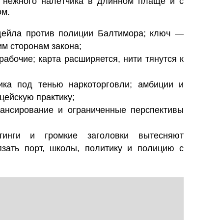
 нежного налётчика в длинном плаще и с
ом.
дейла против полиции Балтимора; ключ —
им сторонам закона;
рабочие; карта расширяется, нити тянутся к
ика под тенью наркоторговли; амбиции и
ейскую практику;
ансирование и ограниченные перспективы
тинги и громкие заголовки вытесняют
язать порт, школы, политику и полицию с