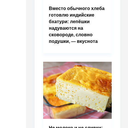
Вместо обычного хлеба
готовлю индийские
бхатури: лепёшки
надуваются на
сковороде, словно
подушки, — вкуснота
Не молоко и не сливки: