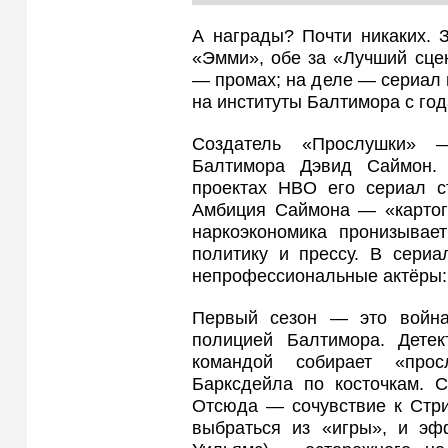
А награды? Почти никаких. 
«Эмми», обе за «Лучший сце
— промах; на деле — сериал п
на институты Балтимора с год
Создатель «Прослушки» 
Балтимора Дэвид Саймон.
проектах HBO его сериал с
Амбиция Саймона — «картогр
наркоэкономика пронизывает
политику и прессу. В сери
непрофессиональные актёры: 
Первый сезон — это войн
полицией Балтимора. Дете
командой собирает «прос
Барксдейла по косточкам. 
Отсюда — сочувствие к Стри
выбраться из «игры», и эф