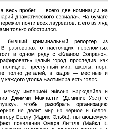
За весь пробег — всего две номинации на
нарий драматического сериала». На бумаге
ережил почти всех лауреатов, а его взгляд
ами только обострился.
— бывший криминальный репортер из
 В разговорах о настоящих переломных
тоит в одном ряду с «Кланом Сопрано».
афировать» целый город, проследив, как
 полицию, преступный мир, школы, порт,
але полно деталей, в кадре — местные и
у каждого уголка Балтимора есть голос.
а между империей Эйвона Барксдейла и
ктив Джимми Макналти (Доминик Уэст) с
лушку», чтобы разобрать организацию
Сериал не делит мир на чёрное и белое.
нгеру Беллу (Идрис Эльба), пытающемуся
фект появления Омара Литтла (Майкл К.