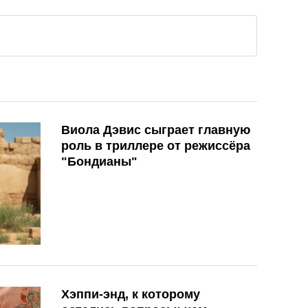
Виола Дэвис сыграет главную
роль в триллере от режиссёра
"Бондианы"
Хэппи-энд, к которому