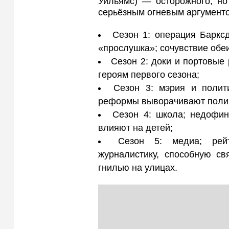
Уильямс) — осторожного, но
серьёзным огневым аргумент
Сезон 1: операция Баркс
«прослушка»; сочувствие обе
Сезон 2: доки и портовые 
героям первого сезона;
Сезон 3: мэрия и полит
реформы выворачивают полиц
Сезон 4: школа; недофин
влияют на детей;
Сезон 5: медиа; рей
журналистику, способную св
гнилью на улицах.