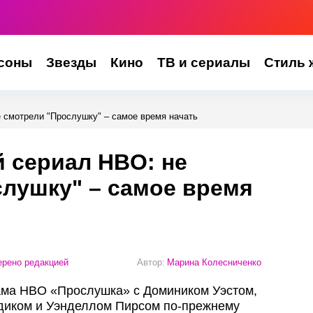
соны
Звезды
Кино
ТВ и сериалы
Стиль 
 смотрели "Прослушку" – самое время начать
 сериал HBO: не
лушку" – самое время
рено редакцией
Автор:
Марина Колесниченко
ма HBO «Прослушка» с Домиником Уэстом,
диком и Уэнделлом Пирсом по‑прежнему