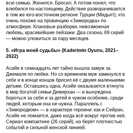
всю семью. Женился. Бросил. А потом понял, что
влюбился по-настоящему. Действие разворачивается
в том же юго-восточном регионе Турции (Мидьят), что
очень похоже на провинцию «Зимородка» по
атмосфере. Клановые разборки, невозможная
любовь, красивейшие пейзажи. Два сезона, 69 серий
— можно уложиться за пару месяцев.
5. «Игра моей судьбы» (Kaderimin
Oyunu
, 2021–
2022)
Асийе в семнадцать лет тайно вышла замуж за
Джемаля по любви. Но со временем муж замкнулся в
себе и в конце концов бросил её с двумя маленькими
детьми. Оставшись одна, Асийе оказывается втянута
в мир богатой семьи Демирхан — и вынуждена
бороться за себя и за детей в чужом особняке, среди
людей, которым она не нужна. Параллель с
«Зимородком» — в характере героини: как и Сейран,
Асийе не ломается, даже когда всё вокруг против неё.
Сериал компактнее (26 серий), но берёт плотностью
событий и сильной женской линией.