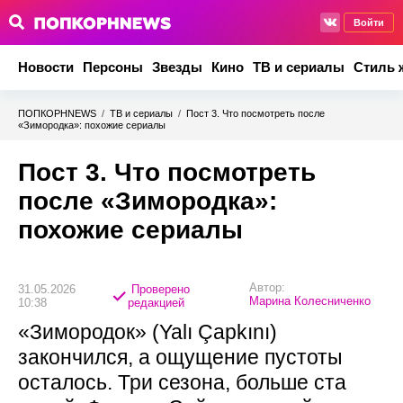
Войти
Новости
Персоны
Звезды
Кино
ТВ и сериалы
Стиль 
ПОПКОРНNEWS
/
ТВ и сериалы
/
Пост 3. Что посмотреть после
«Зимородка»: похожие сериалы
Пост 3. Что посмотреть
после «Зимородка»:
похожие сериалы
Автор:
31.05.2026
Проверено
Марина Колесниченко
10:38
редакцией
«Зимородок» (Yalı Çapkını)
закончился, а ощущение пустоты
осталось. Три сезона, больше ста