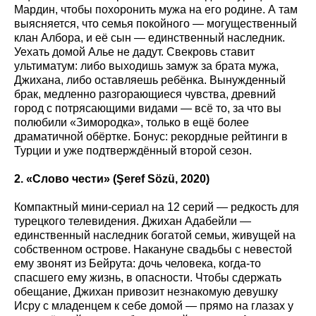
Мардин, чтобы похоронить мужа на его родине. А там
выясняется, что семья покойного — могущественный
клан Албора, и её сын — единственный наследник.
Уехать домой Алье не дадут. Свекровь ставит
ультиматум: либо выходишь замуж за брата мужа,
Джихана, либо оставляешь ребёнка. Вынужденный
брак, медленно разгорающиеся чувства, древний
город с потрясающими видами — всё то, за что вы
полюбили «Зимородка», только в ещё более
драматичной обёртке. Бонус: рекордные рейтинги в
Турции и уже подтверждённый второй сезон.
2. «Слово чести» (Şeref
S
öz
ü, 2020)
Компактный мини-сериал на 12 серий — редкость для
турецкого телевидения. Джихан Адабейли —
единственный наследник богатой семьи, живущей на
собственном острове. Накануне свадьбы с невестой
ему звонят из Бейрута: дочь человека, когда-то
спасшего ему жизнь, в опасности. Чтобы сдержать
обещание, Джихан привозит незнакомую девушку
Исру с младенцем к себе домой — прямо на глазах у