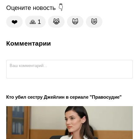
Оцените новость
❤️
🙏
1
😹
🙀
😿
Комментарии
Кто убил сестру Джейлин в сериале "Правосудие"