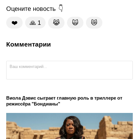
Оцените новость
❤️
🙏
1
😹
🙀
😿
Комментарии
Виола Дэвис сыграет главную роль в триллере от
режиссёра "Бондианы"