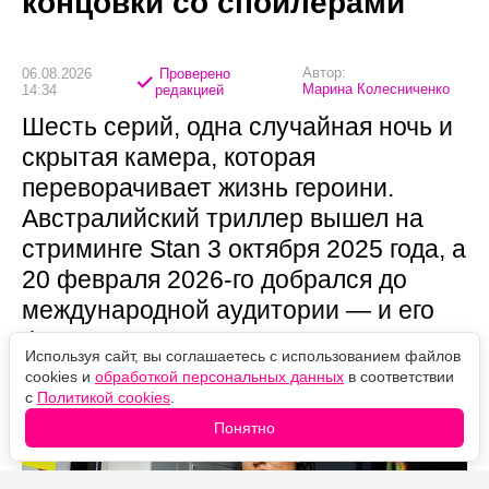
концовки со спойлерами
Автор:
06.08.2026
Проверено
Марина Колесниченко
14:34
редакцией
Шесть серий, одна случайная ночь и
скрытая камера, которая
переворачивает жизнь героини.
Австралийский триллер вышел на
стриминге Stan 3 октября 2025 года, а
20 февраля 2026-го добрался до
международной аудитории — и его
финал устроен так, что половину
Используя сайт, вы соглашаетесь с использованием файлов
смысла легко пропустить.
cookies и
обработкой персональных данных
в соответствии
с
Политикой cookies
.
Понятно