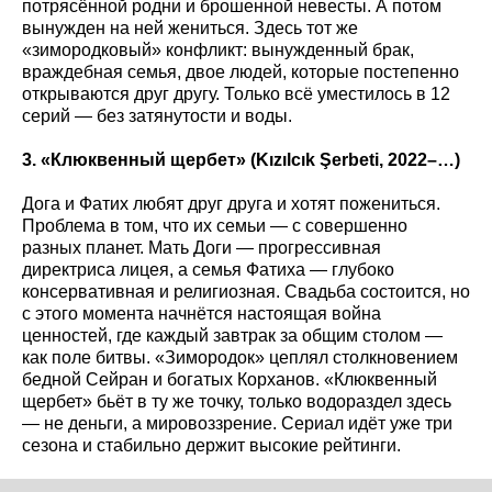
потрясённой родни и брошенной невесты. А потом
вынужден на ней жениться. Здесь тот же
«зимородковый» конфликт: вынужденный брак,
враждебная семья, двое людей, которые постепенно
открываются друг другу. Только всё уместилось в 12
серий — без затянутости и воды.
3. «Клюквенный щербет» (K
ız
ılc
ık
Şerbeti
, 2022–…)
Дога и Фатих любят друг друга и хотят пожениться.
Проблема в том, что их семьи — с совершенно
разных планет. Мать Доги — прогрессивная
директриса лицея, а семья Фатиха — глубоко
консервативная и религиозная. Свадьба состоится, но
с этого момента начнётся настоящая война
ценностей, где каждый завтрак за общим столом —
как поле битвы. «Зимородок» цеплял столкновением
бедной Сейран и богатых Корханов. «Клюквенный
щербет» бьёт в ту же точку, только водораздел здесь
— не деньги, а мировоззрение. Сериал идёт уже три
сезона и стабильно держит высокие рейтинги.