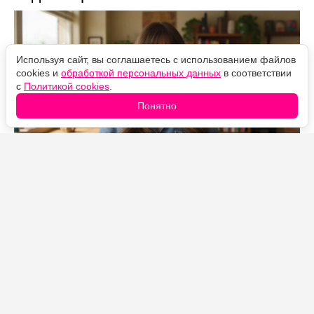
Используя сайт, вы соглашаетесь с использованием файлов
cookies и
обработкой персональных данных
в соответствии
с
Политикой cookies
.
Понятно
Источник фото: Legion-Media
Всё началось 31 июля, когда Макс Гринфилд — Шмидт
из «Новенькой» — заглянул в утреннее шоу
Today
with Jenna & Sheinelle
и выдал фанатам самую
обнадёживающую новость за последние годы. Актёр
фактически объявил, что воссоединение сериала уже
готовится, и даже уточнил, что создательница проекта
Элизабет Меривезер якобы уже написала сценарии.
Гринфилд рассыпался в похвалах, называя её «очень