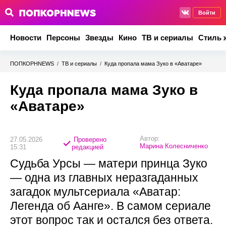
Войти
Новости
Персоны
Звезды
Кино
ТВ и сериалы
Стиль 
ПОПКОРНNEWS
/
ТВ и сериалы
/
Куда пропала мама Зуко в «Аватаре»
Куда пропала мама Зуко в
«Аватаре»
Автор:
27.05.2026
Проверено
Марина Колесниченко
15:31
редакцией
Судьба Урсы — матери принца Зуко
— одна из главных неразгаданных
загадок мультсериала «Аватар:
Легенда об Аанге». В самом сериале
этот вопрос так и остался без ответа.