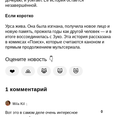
дочерью, и убегает. Её история остаётся
незавершённой.
Если коротко
Урса жива. Она была изгнана, получила новое лицо и
новую память, прожила годы как другой человек — и в
итоге воссоединилась с Зуко. Эта история рассказана
в комиксах «Поиск», которые считаются каноном и
прямым продолжением мультсериала.
Оцените новость
❤️
🙏
😹
🙀
😿
1 комментарий
Mila Kil
1
👍
👎
0
Вот это в самом деле очень интересное