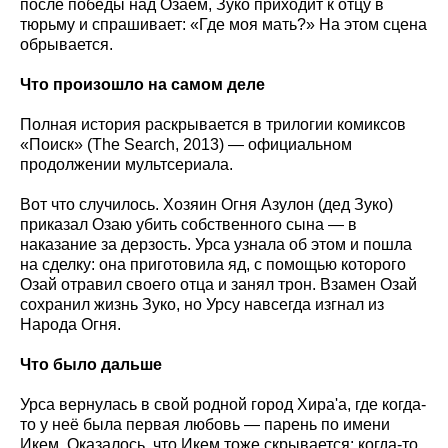
после победы над Озаем, Зуко приходит к отцу в
тюрьму и спрашивает: «Где моя мать?» На этом сцена
обрывается.
Что произошло на самом деле
Полная история раскрывается в трилогии комиксов
«Поиск» (The Search, 2013) — официальном
продолжении мультсериала.
Вот что случилось. Хозяин Огня Азулон (дед Зуко)
приказал Озаю убить собственного сына — в
наказание за дерзость. Урса узнала об этом и пошла
на сделку: она приготовила яд, с помощью которого
Озай отравил своего отца и занял трон. Взамен Озай
сохранил жизнь Зуко, но Урсу навсегда изгнал из
Народа Огня.
Что было дальше
Урса вернулась в свой родной город Хира'а, где когда-
то у неё была первая любовь — парень по имени
Икем. Оказалось, что Икем тоже скрывается: когда-то